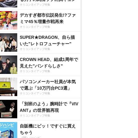
オリコンタイアップ特集
デカすぎ都市伝説発生!?ファ
ミマ45％増量作戦再来
オリコンタイアップ特集
SUPER★DRAGON、自ら描
いた”レトロフューチャー”
オリコンタイアップ特集
CROWN HEAD、結成1周年で
見えた”バンドらしさ”
オリコンタイアップ特集
パソコンメーカー社員が本気
で選ぶ「10万円台PC3選」
オリコンタイアップ特集
「別班のよう」腕時計で『VIV
ANT』の世界観再現
オリコンタイアップ特集
自販機にピッ！ですぐに買え
ちゃう
（PR）ジハンピ