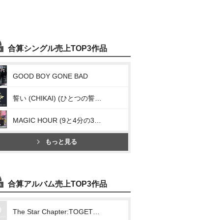
合算シングル売上TOP3作品
GOOD BOY GONE BAD
誓い (CHIKAI) (ひとつの誓い (We’ll Never Change))
MAGIC HOUR (9と4分の3番線で君を待つ (Run Away) [Japanese Ver.] )
もっと見る
合算アルバム売上TOP3作品
The Star Chapter:TOGETHER