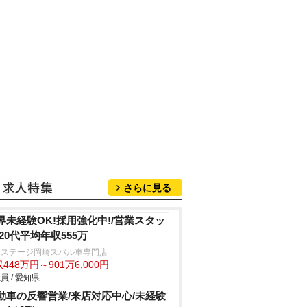
さらに見る
界未経験OK!採用強化中!/営業スタッ
/20代平均年収555万
クステージ岡崎スバル車専門店
448万円～901万6,000円
員 / 愛知県
動車の反響営業/来店対応中心/未経験