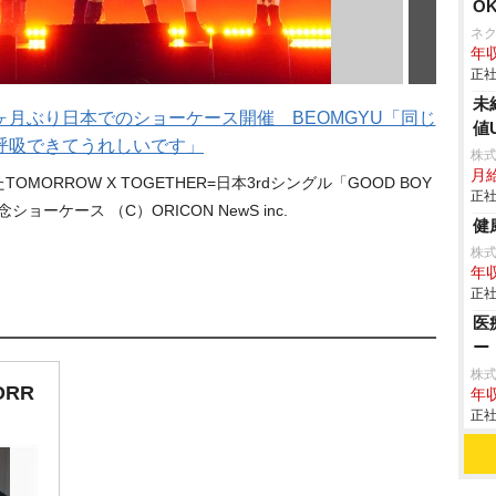
O
ネ
年収
正社
未
2年7ヶ月ぶり日本でのショーケース開催 BEOMGYU「同じ
値
呼吸できてうれしいです」
株
月
ORROW X TOGETHER=日本3rdシングル「GOOD BOY
正社
ショーケース （C）ORICON NewS inc.
健
株
年収
正社
医
ー
株式
ORR
年収
正社