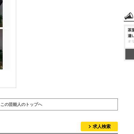
茶
違
オ
この芸能人のトップへ
求人検索