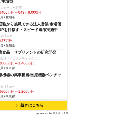
K/中域型
クステージ刈谷店
406万円～849万8,000円
員 / 愛知県
経験から挑戦できる法人営業/市場価
UPを目指す・スピード選考実施中
式会社東名
給27万円
員 / 愛知県
康食品・サプリメントの研究開発
式会社ベイコスメティックス
800万円～1,400万円
員 / 東京都
療機器の薬事担当/医療機器ベンチャ
会社Berry
600万円～1,200万円
員 / 東京都
続きはこちら
sponsored by 求人ボックス