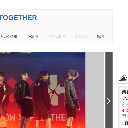
TOGETHER
キング情報
TV出演
ドラマ出演
CM出演
歌詞
業
フ
ネ
年収
正社
自