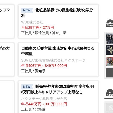
ッフ/2
化粧品業界での微生物試験/化学分
NEW
析
WDB株式会社
月給25万円～27万円
正社員 / 派遣社員 / 神奈川県
プの大
自動車の反響営業/来店対応中心/未経験OK/
中域型
SUV LAND名古屋/株式会社ネクステージ
年収406万円～849万8,000円
正社員 / 愛知県
販売/平均年齢29.3歳/初年度年収44
NEW
8万円以上&キャリアアップ上限なし
ネクステージ札幌美しが丘店
年収448万円～901万6,000円
正社員 / 北海道