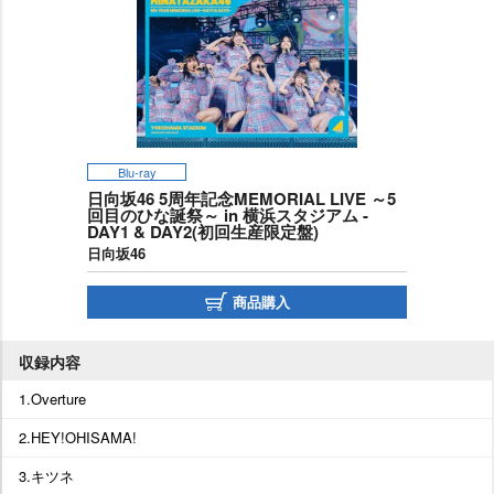
Blu-ray
日向坂46 5周年記念MEMORIAL LIVE ～5
回目のひな誕祭～ in 横浜スタジアム -
DAY1 & DAY2(初回生産限定盤)
日向坂46
商品購入
収録内容
1.Overture
2.HEY!OHISAMA!
3.キツネ