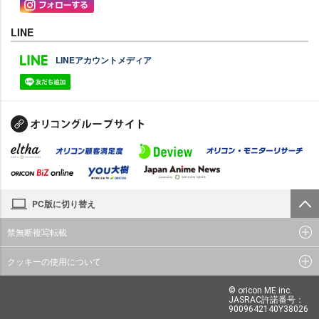
LINE
LINEアカウントメディア
PC版に切り替え
禁無断複写転載
クッキーの使用について
© oricon ME inc.
JASRAC許諾番号：
9009642140Y38026