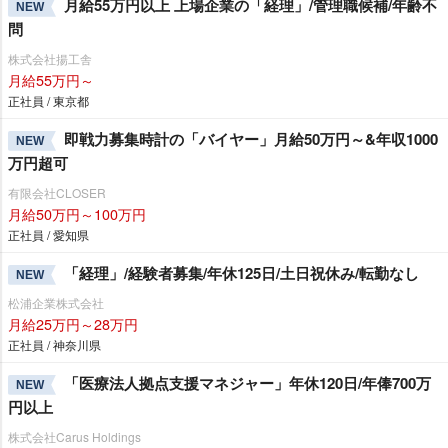
月給55万円以上 上場企業の「経理」/管理職候補/年齢不
NEW
問
株式会社揚工舎
月給55万円～
正社員 / 東京都
即戦力募集時計の「バイヤー」月給50万円～&年収1000
NEW
万円超可
有限会社CLOSER
月給50万円～100万円
正社員 / 愛知県
「経理」/経験者募集/年休125日/土日祝休み/転勤なし
NEW
松浦企業株式会社
月給25万円～28万円
正社員 / 神奈川県
「医療法人拠点支援マネジャー」年休120日/年俸700万
NEW
円以上
株式会社Carus Holdings