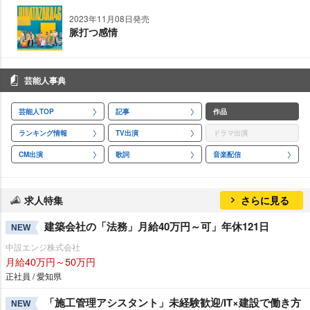
2023年11月08日発売
脈打つ感情
芸能人事典
芸能人TOP
記事
作品
ランキング情報
TV出演
ドラマ出演
CM出演
歌詞
音楽配信
求人特集
さらに見る
建築会社の「法務」月給40万円～可」年休121日
NEW
中設エンジ株式会社
月給40万円～50万円
正社員 / 愛知県
「施工管理アシスタント」未経験歓迎/IT×建設で働き方
NEW