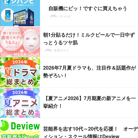
自販機にピッ！ですぐに買えちゃう
（PR）ジハンピ
朝1分貼るだけ！ミルクピールで一日中ず
っとうるツヤ肌
（PR）サボリーノ
2026年7月夏ドラマも、注目作＆話題作が
勢ぞろい！
【夏アニメ2026】7月期夏の新アニメを一
挙紹介！
芸能界を志す10代～20代を応援！ オーデ
ィション・スクール情報はDeview