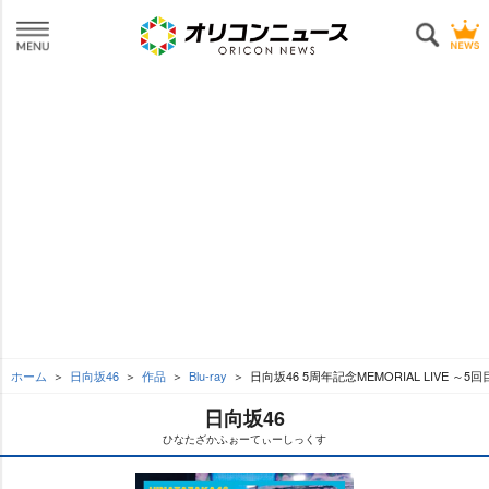
ホーム
日向坂46
作品
Blu-ray
日向坂46 5周年記念MEMORIAL LIVE ～5
日向坂46
ひなたざかふぉーてぃーしっくす