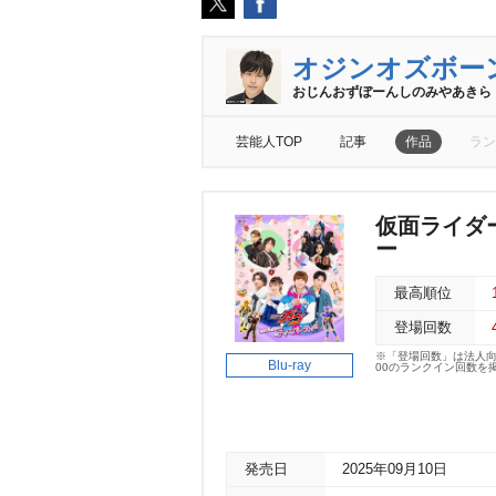
オジンオズボー
おじんおずぼーんしのみやあきら
芸能人TOP
記事
作品
ラン
仮面ライダ
ー
最高順位
登場回数
※「登場回数」は法人
Blu-ray
00のランクイン回数を
発売日
2025年09月10日