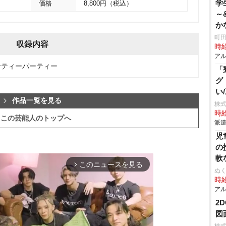
学
価格
8,800円（税込）
～
か
ー
町田
収録内容
時給
アル
なティーパーティー
「
グ
い
作品一覧を見る
株
時給
この芸能人のトップへ
派遣
児
の
軟
このニュースを見る
arrow_forward_ios
ぬく
時給
アル
2
図