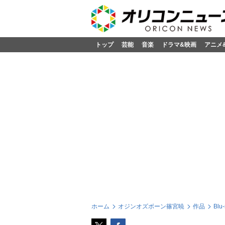
トップ
芸能
音楽
ドラマ&映画
アニメ
ホーム
オジンオズボーン篠宮暁
作品
Blu-