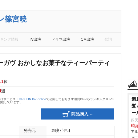
ン篠宮暁
キング情報
TV出演
ドラマ出演
CM出演
歌詞
ーガヴ おかしなお菓子なティーパーティ
11
位
4
週
週
向けサービス・
ORICON BiZ online
で公開しております週間Blu-rayランキングTOP3
掲載しています。
髪
ー
商品購入
四天
時給
発売元
東映ビデオ
アル