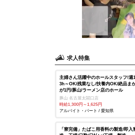
求人特集
主婦さん活躍中のホールスタッフ!週
3h～OK/残業なし/扶養内OK/絶品ま
が1円/豚山/ラーメン店のホール
豚山 名古屋太閤口店
時給1,300円～1,625円
アルバイト・パート / 愛知県
「寮完備」たばこ用香料の製造/即入寮