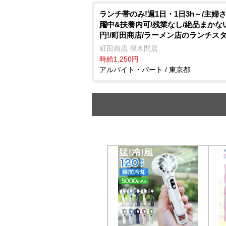
ランチ帯のみ!週1日・1日3h～/主婦
躍中&扶養内可/残業なし/絶品まかな
円!/町田商店/ラーメン店のランチス
町田商店 保木間店
時給1,250円
アルバイト・パート / 東京都