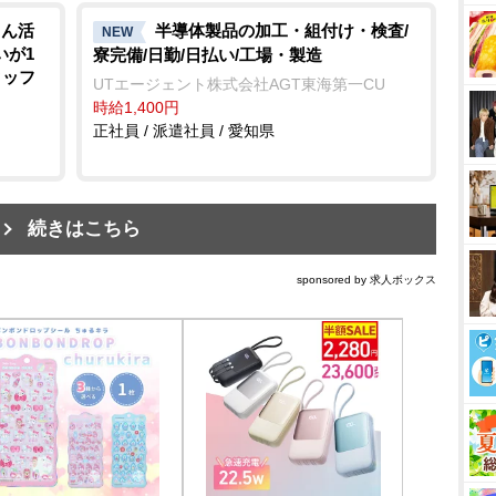
さん活
半導体製品の加工・組付け・検査/
NEW
いが1
寮完備/日勤/日払い/工場・製造
タッフ
UTエージェント株式会社AGT東海第一CU
時給1,400円
正社員 / 派遣社員 / 愛知県
続きはこちら
sponsored by 求人ボックス