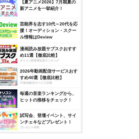
【夏アニメ2026】7月期夏の
新アニメを一挙紹介！
芸能界を志す10代～20代を応
援！オーディション・スクー
ル情報はDeview
漫画読み放題サブスクおすす
め11選【徹底比較】
オリコン顧客満足度ランキング
2026年動画配信サービスおす
すめ40選【徹底比較】
CS動画配信サービス20選
毎週の音楽ランキングから、
ヒットの推移をチェック！
試写会、登壇イベント、サイ
ンチェキなどプレゼント！
プレゼント特集