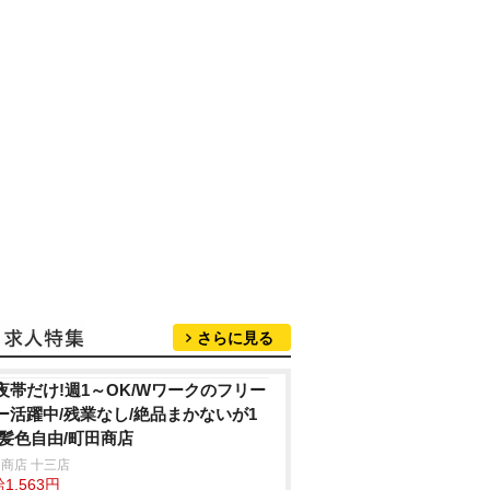
さらに見る
夜帯だけ!週1～OK/Wワークのフリー
ー活躍中/残業なし/絶品まかないが1
/髪色自由/町田商店
商店 十三店
1,563円