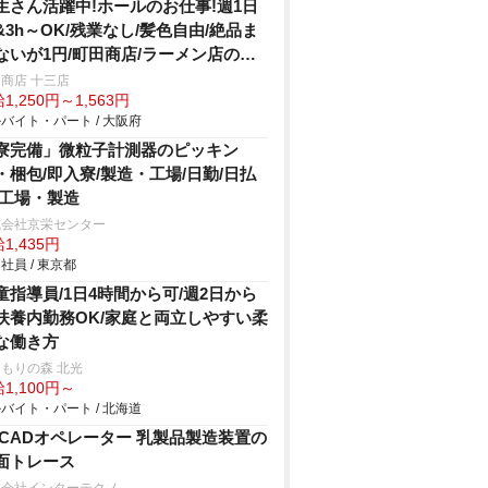
生さん活躍中!ホールのお仕事!週1日
&3h～OK/残業なし/髪色自由/絶品ま
ないが1円/町田商店/ラーメン店のホ
ル
商店 十三店
1,250円～1,563円
バイト・パート / 大阪府
寮完備」微粒子計測器のピッキン
・梱包/即入寮/製造・工場/日勤/日払
/工場・製造
式会社京栄センター
1,435円
社員 / 東京都
童指導員/1日4時間から可/週2日から
扶養内勤務OK/家庭と両立しやすい柔
な働き方
もりの森 北光
1,100円～
バイト・パート / 北海道
DCADオペレーター 乳製品製造装置の
面トレース