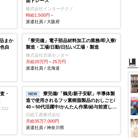
面トレース
株式会社インターテクノ
時給1,500円～
派遣社員 / 大阪府
絶品まか
「寮完備」電子部品材料加工の業務/即入寮/
髪色自
製造・工場/日勤/日払い/工場・製造
株式会社京栄センター
月給20万円～25万円
派遣社員 / 北海道
査・
寮完備/「鶴見/新子安駅」半導体製
NEW
造
造で使用されるフッ素樹脂製品のおしごと/
40～50代活躍中/かんたん作業/給与前渡しO
二CU
K
日総工産株式会社
月給35万7,000円
派遣社員 / 神奈川県