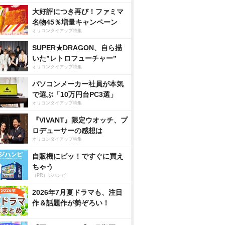
大好評につき再び！ファミマ
名物45％増量キャンペーン
オリコンタイアップ特集
SUPER★DRAGON、自ら描
いた”レトロフューチャー”
オリコンタイアップ特集
パソコンメーカー社員が本気
で選ぶ「10万円台PC3選」
オリコンタイアップ特集
『VIVANT』限定ウオッチ、プ
ロデューサーの感想は
オリコンタイアップ特集
自販機にピッ！ですぐに買え
ちゃう
（PR）ジハンピ
2026年7月夏ドラマも、注目
作＆話題作が勢ぞろい！