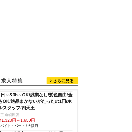
さらに見る
1日～&3h～OK/残業なし/髪色自由!金
もOK/絶品まかないがたったの1円/ホ
ルスタッフ/四天王
王 道頓堀店
1,320円～1,650円
バイト・パート / 大阪府