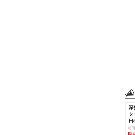
深
タ
円
町田
時給