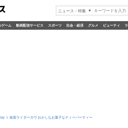
ニュース・特集
&ゲーム
動画配信サービス
スポーツ
社会・経済
グルメ
ビューティ
ラ
ray
仮面ライダーガヴ おかしなお菓子なティーパーティー