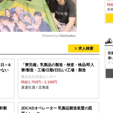
株
時給
派遣
Powered by 
GliaStudios
求人検索
M
茶
u
違
オ
t
1日～&
「寮完備」乳製品の製造・検査・検品/即入
かない
寮/製造・工場/日勤/日払い/工場・製造
e
株式会社京栄センター
時給1,750円～2,188円
派遣社員 / 北海道
/製
2DCADオペレーター 乳製品製造装置の図