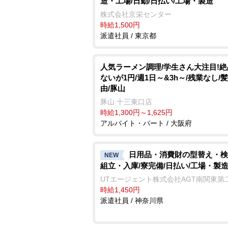
造・工場/日勤/日払い/工場・製造
株式会社京栄センター
時給1,500円
派遣社員 / 東京都
人気ラーメン調理/学生さん大注目!
ないが1円/週1日～&3h～/残業なし/
由/豚山
豚山 十三東口店
時給1,300円～1,625円
アルバイト・パート / 大阪府
日用品・消費財の型替え・検
NEW
組立・入庫/寮完備/日払い/工場・製
UTエージェント株式会社AGT南関東第
時給1,450円
派遣社員 / 神奈川県