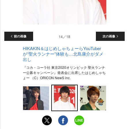
前の画像
14／18
次の画像
HIKAKIN＆はじめしゃちょーらYouTuber
が“聖火ランナー”体験も…北島康介がダメ
出し
『コカ・コーラ社 東京2020オリンピック 聖火ランナ
ー公募キャンペーン』発表会に出席したはじめしゃち
ょー （C）ORICON NewS inc.