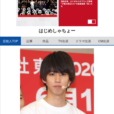
はじめしゃちょー
M
芸能人TOP
記事
作品
TV出演
ドラマ出演
CM出演
u
t
e