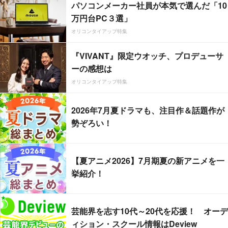
パソコンメーカー社員が本気で選んだ「10
万円台PC３選」
オリコンタイアップ特集
『VIVANT』限定ウオッチ、プロデューサ
ーの感想は
オリコンタイアップ特集
2026年7月夏ドラマも、注目作＆話題作が
勢ぞろい！
【夏アニメ2026】7月期夏の新アニメを一
挙紹介！
芸能界を志す10代～20代を応援！ オーデ
ィション・スクール情報はDeview