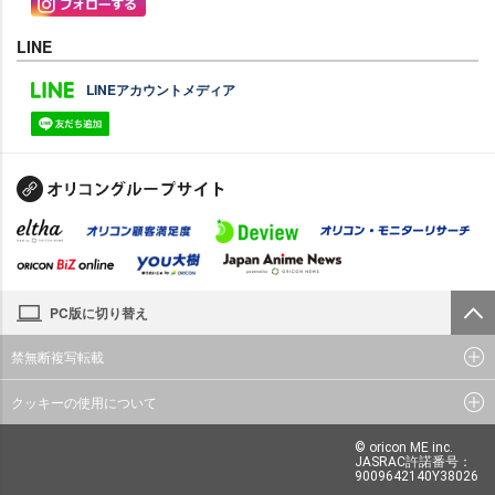
LINE
LINEアカウントメディア
PC版に切り替え
禁無断複写転載
クッキーの使用について
© oricon ME inc.
JASRAC許諾番号：
9009642140Y38026