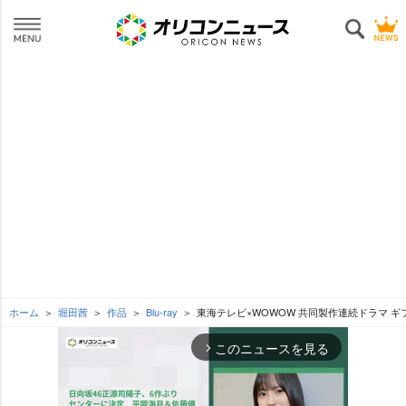
ホーム
堀田茜
作品
Blu-ray
東海テレビ×WOWOW 共同製作連続ドラマ ギフテッド 
このニュースを見る
arrow_forward_ios