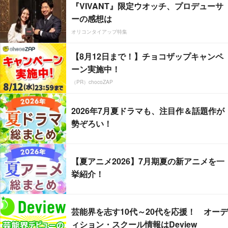
『VIVANT』限定ウオッチ、プロデューサ
ーの感想は
オリコンタイアップ特集
【8月12日まで！】チョコザップキャンペ
ーン実施中！
（PR）chocoZAP
2026年7月夏ドラマも、注目作＆話題作が
勢ぞろい！
【夏アニメ2026】7月期夏の新アニメを一
挙紹介！
芸能界を志す10代～20代を応援！ オーデ
ィション・スクール情報はDeview