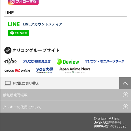
LINE
LINEアカウントメディア
PC版に切り替え
禁無断複写転載
クッキーの使用について
© oricon ME inc.
JASRAC許諾番号：
9009642140Y38026