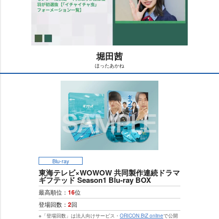
堀田茜
ほったあかね
M
u
t
e
Blu-ray
東海テレビ×WOWOW 共同製作連続ドラマ
ギフテッド Season1 Blu-ray BOX
最高順位：
16
位
登場回数：
2
回
※「登場回数」は法人向けサービス・
ORICON BiZ online
で公開