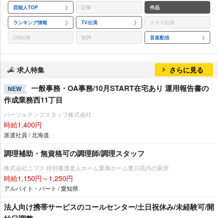
芸能人TOP
記事
作品
ランキング情報
TV出演
ドラマ出演
CM出演
歌詞
音楽配信
求人特集
さらに見る
一般事務・OA事務/10月START在宅あり 運用報告書の
NEW
作成業務西11丁目
パーソルテンプスタッフ株式会社
時給1,400円
派遣社員 / 北海道
調理補助・無資格可の調理師/調理スタッフ
株式会社ニフス 特別養護老人ホーム愛厚ホーム豊川苑内の厨房
時給1,150円～1,250円
アルバイト・パート / 愛知県
法人向け携帯サービスのコールセンター/土日祝休み/未経験可/開