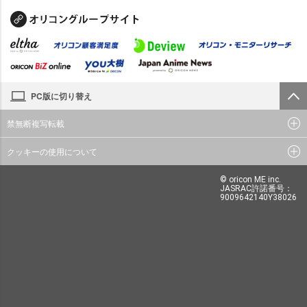
PC版に切り替え
禁無断複写転載
クッキーの使用について
© oricon ME inc.
JASRAC許諾番号：
9009642140Y38026