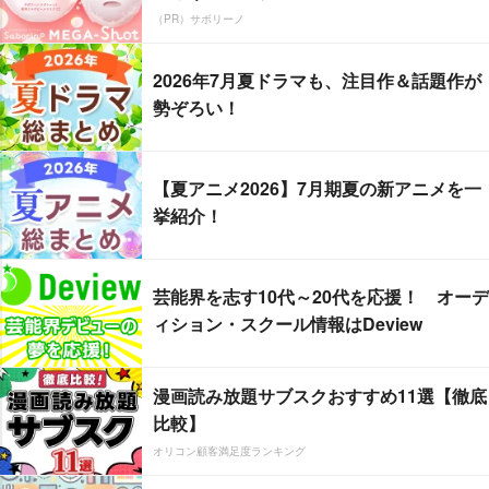
（PR）サボリーノ
2026年7月夏ドラマも、注目作＆話題作が
勢ぞろい！
【夏アニメ2026】7月期夏の新アニメを一
挙紹介！
芸能界を志す10代～20代を応援！ オーデ
ィション・スクール情報はDeview
漫画読み放題サブスクおすすめ11選【徹底
比較】
オリコン顧客満足度ランキング