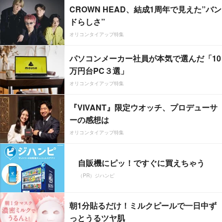
CROWN HEAD、結成1周年で見えた”バン
ドらしさ”
オリコンタイアップ特集
パソコンメーカー社員が本気で選んだ「10
万円台PC３選」
オリコンタイアップ特集
『VIVANT』限定ウオッチ、プロデューサ
ーの感想は
オリコンタイアップ特集
自販機にピッ！ですぐに買えちゃう
（PR）ジハンピ
朝1分貼るだけ！ミルクピールで一日中ず
っとうるツヤ肌