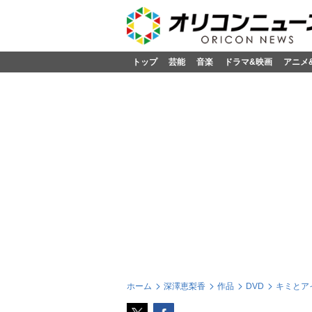
トップ
芸能
音楽
ドラマ&映画
アニメ
ホーム
深澤恵梨香
作品
DVD
キミとアイ