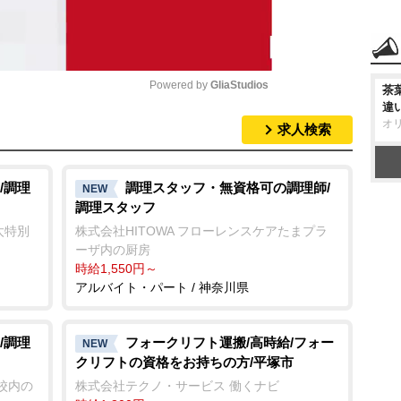
Powered by 
GliaStudios
茶
違
オ
求人検索
M
u
t
/調理
調理スタッフ・無資格可の調理師/
NEW
調理スタッフ
e
太特別
株式会社HITOWA フローレンスケアたまプラ
ーザ内の厨房
時給1,550円～
アルバイト・パート / 神奈川県
/調理
フォークリフト運搬/高時給/フォー
NEW
クリフトの資格をお持ちの方/平塚市
学校内の
株式会社テクノ・サービス 働くナビ