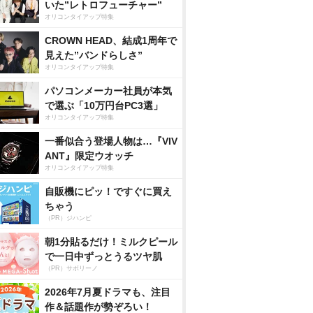
いた”レトロフューチャー”
オリコンタイアップ特集
CROWN HEAD、結成1周年で
見えた”バンドらしさ”
オリコンタイアップ特集
パソコンメーカー社員が本気
で選ぶ「10万円台PC3選」
オリコンタイアップ特集
一番似合う登場人物は…『VIV
ANT』限定ウオッチ
オリコンタイアップ特集
自販機にピッ！ですぐに買え
ちゃう
（PR）ジハンピ
朝1分貼るだけ！ミルクピール
で一日中ずっとうるツヤ肌
（PR）サボリーノ
2026年7月夏ドラマも、注目
作＆話題作が勢ぞろい！