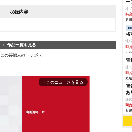
ー
株
収録内容
時給
派遣
N
格
地
作品一覧を見る
時給
アル
この芸能人のトップへ
電
株
時給
派遣
このニュースを見る
arrow_forward_ios
電
あ
株
時給
派遣