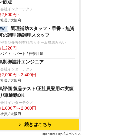
ン歓迎
式会社インターテクノ
2,500円～
社員 / 大阪府
調理補助スタッフ・早番・無資
EW
可の調理師/調理スタッフ
域密着型介護付有料老人ホーム悠悠みらい
1,226円
バイト・パート / 神奈川県
気制御設計エンジニア
式会社インターテクノ
2,000円～2,400円
社員 / 大阪府
気評価 製品テスト/正社員登用の実績
り/車通勤OK
式会社インターテクノ
1,800円～2,000円
社員 / 大阪府
続きはこちら
sponsored by 求人ボックス