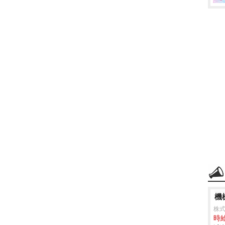
機械
株
時給