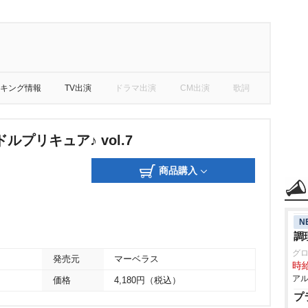
キング情報
TV出演
ドラマ出演
CM出演
歌詞
ルプリキュア♪ vol.7
商品購入
N
調
グ
発売元
マーベラス
時給
アル
価格
4,180円（税込）
プ