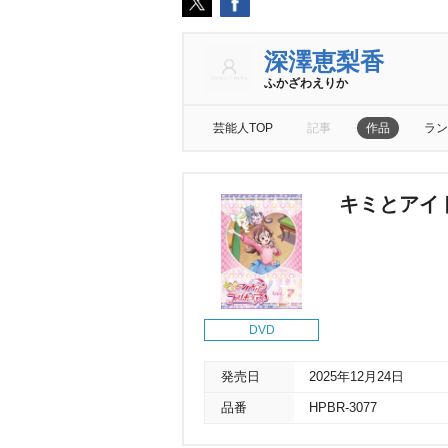
深澤恵梨香
ふかざわえりか
芸能人TOP
記事
作品
ラン
キミとアイド
DVD
発売日
2025年12月24日
品番
HPBR-3077