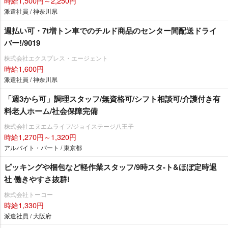
時給1,500円～2,250円
派遣社員 / 神奈川県
週払い可・7t増トン車でのチルド商品のセンター間配送ドライ
バー!/9019
株式会社エクスプレス・エージェント
時給1,600円
派遣社員 / 神奈川県
「週3から可」調理スタッフ/無資格可/シフト相談可/介護付き有
料老人ホーム/社会保障完備
株式会社エヌエムライフ/ジョイステージ八王子
時給1,270円～1,320円
アルバイト・パート / 東京都
ピッキングや梱包など軽作業スタッフ/9時スタ-ト&ほぼ定時退
社 働きやすさ抜群!
株式会社トーコー
時給1,330円
派遣社員 / 大阪府