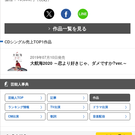
作品一覧を見る
CDシングル売上TOP1作品
2019年07月10日発売
大航海2020 ～恋より好きじゃ、ダメですか?ver.～
芸能人事典
芸能人TOP
記事
作品
ランキング情報
TV出演
ドラマ出演
CM出演
歌詞
音楽配信