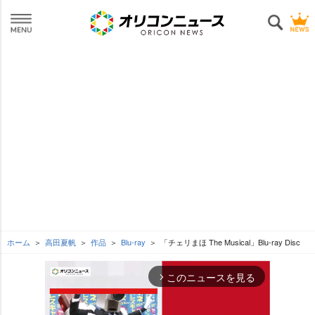
ホーム
高田夏帆
作品
Blu-ray
「チェリまほ The Musical」Blu-ray Disc
このニュースを見る
arrow_forward_ios