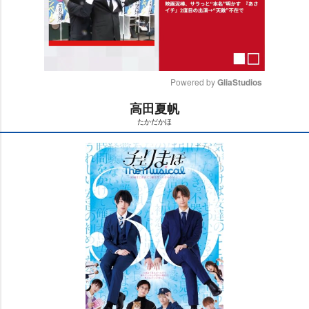
Powered by 
GliaStudios
高田夏帆
M
たかだかほ
u
t
e