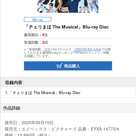
Blu-ray
「チェリまほ The Musical」Blu-ray Disc
最高順位：
4
位
登場回数：
2
回
※「登場回数」は法人向けサービス・
ORICON BiZ online
で公開
しております週間Blu-rayランキングTOP300のランクイン回数
を掲載しています。
商品購入
収録内容
1.「チェリまほ The Musical」Blu-ray Disc
作品詳細
発売日：2025年09月10日
発売元：エイベックス・ピクチャーズ 品番：EYXA-14773/4
価格：10,890円（税込）