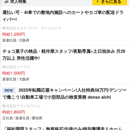
求人特集
さらに見る
週払い可・4t車での敷地内施設へのカートやカゴ車の配送ドラ
イバー!
株式会社エクスプレス・エージェント
時給1,250円
派遣社員 / 大阪府
チョコ菓子の検品・軽作業スタッフ/夜勤専属×土日祝休み 月29
万以上 男性活躍中!
株式会社トーコー
時給1,500円
派遣社員 / 大阪府
2025年転職応援キャンペーン!入社特典58万円/デンソー
NEW
で働こう!自動車工場で小型部品の検査業務 denso aichi
株式会社テクノスマイル
時給1,800円
正社員 / 派遣社員 / 愛知県
「福祉調理スタッフ」無資格可/午後のみ/特別養護老人ホーム