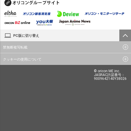
PC版に切り替え
禁無断複写転載
クッキーの使用について
© oricon ME inc.
JASRAC許諾番号：
9009642140Y38026