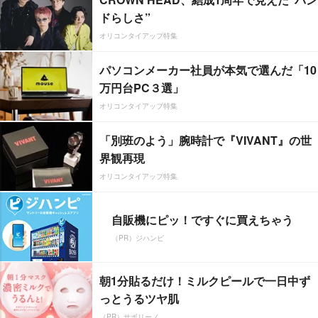
ドらしさ”
オリコンタイアップ特集
パソコンメーカー社員が本気で選んだ「10
万円台PC３選」
オリコンタイアップ特集
「別班のよう」腕時計で『VIVANT』の世
界観再現
オリコンタイアップ特集
自販機にピッ！ですぐに買えちゃう
（PR）ジハンピ
朝1分貼るだけ！ミルクピールで一日中ず
っとうるツヤ肌
（PR）サボリーノ