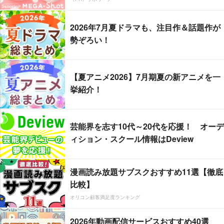
2026年7月夏ドラマも、注目作＆話題作が
勢ぞろい！
【夏アニメ2026】7月期夏の新アニメを一
挙紹介！
芸能界を志す10代～20代を応援！ オーデ
ィション・スクール情報はDeview
漫画読み放題サブスクおすすめ11選【徹底
比較】
オリコン顧客満足度ランキング
2026年動画配信サービスおすすめ40選