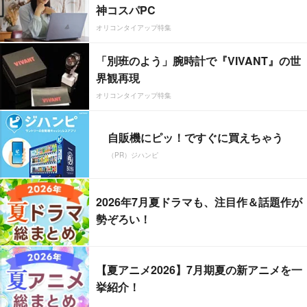
神コスパPC
オリコンタイアップ特集
「別班のよう」腕時計で『VIVANT』の世
界観再現
オリコンタイアップ特集
自販機にピッ！ですぐに買えちゃう
（PR）ジハンピ
2026年7月夏ドラマも、注目作＆話題作が
勢ぞろい！
【夏アニメ2026】7月期夏の新アニメを一
挙紹介！