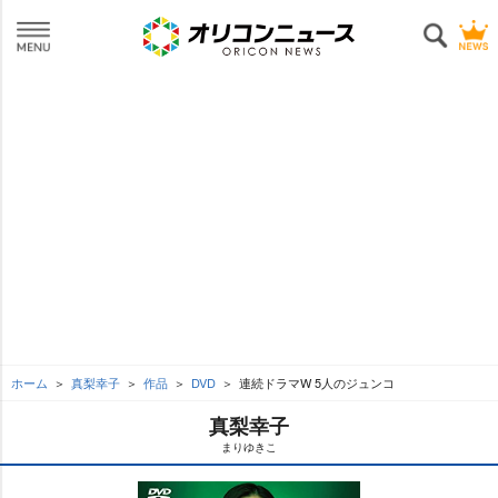
ホーム
真梨幸子
作品
DVD
連続ドラマW 5人のジュンコ
真梨幸子
まりゆきこ