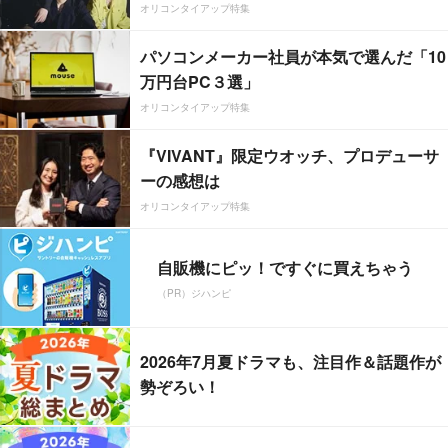
オリコンタイアップ特集
パソコンメーカー社員が本気で選んだ「10
万円台PC３選」
オリコンタイアップ特集
『VIVANT』限定ウオッチ、プロデューサ
ーの感想は
オリコンタイアップ特集
自販機にピッ！ですぐに買えちゃう
（PR）ジハンピ
2026年7月夏ドラマも、注目作＆話題作が
勢ぞろい！