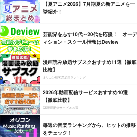
【夏アニメ2026】7月期夏の新アニメを一
挙紹介！
芸能界を志す10代～20代を応援！ オーデ
ィション・スクール情報はDeview
漫画読み放題サブスクおすすめ11選【徹底
比較】
オリコン顧客満足度ランキング
2026年動画配信サービスおすすめ40選
【徹底比較】
CS動画配信サービス20選
毎週の音楽ランキングから、ヒットの推移
をチェック！