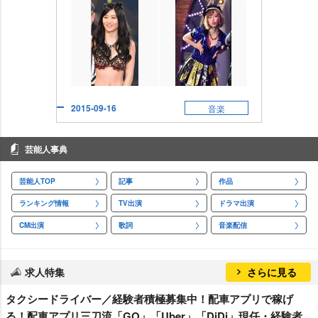
2015-09-16
音楽
芸能人事典
芸能人TOP
記事
作品
ランキング情報
TV出演
ドラマ出演
CM出演
歌詞
音楽配信
求人特集
さらに見る
タクシードライバー／経験者積極募集中！配車アプリで稼げ
る！配車アプリ三刀流「GO」「Uber」「DiDi」現任・経験者