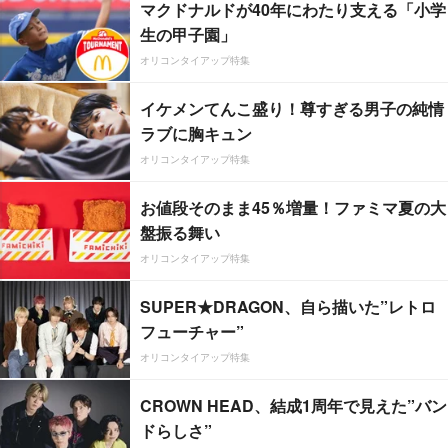
マクドナルドが40年にわたり支える「小学
生の甲子園」
オリコンタイアップ特集
イケメンてんこ盛り！尊すぎる男子の純情
ラブに胸キュン
オリコンタイアップ特集
お値段そのまま45％増量！ファミマ夏の大
盤振る舞い
オリコンタイアップ特集
SUPER★DRAGON、自ら描いた”レトロ
フューチャー”
オリコンタイアップ特集
CROWN HEAD、結成1周年で見えた”バン
ドらしさ”