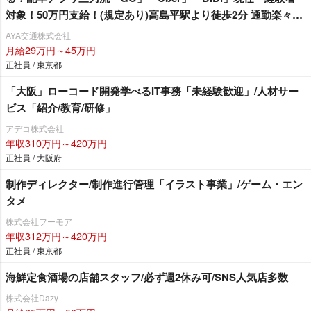
対象！50万円支給！(規定あり)高島平駅より徒歩2分 通勤楽々♪
業界でも希少な出庫前の釣銭救済制度あり(出庫者全員対象)2024
AYA交通株式会社
年10月以降も74歳まで社保加入＆12勤務可能！クレジット決済
月給29万円～45万円
等の乗務員さんの各種手数料負担なし！TiktokでAYA交通の魅
正社員 / 東京都
力を発信中！（@aya.taxi）
「大阪」ローコード開発学べるIT事務「未経験歓迎」/人材サー
ビス「紹介/教育/研修」
アデコ株式会社
年収310万円～420万円
正社員 / 大阪府
制作ディレクター/制作進行管理「イラスト事業」/ゲーム・エン
タメ
株式会社フーモア
年収312万円～420万円
正社員 / 東京都
海鮮定食酒場の店舗スタッフ/必ず週2休み可/SNS人気店多数
株式会社Dazy