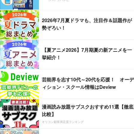
2026年7月夏ドラマも、注目作＆話題作が
勢ぞろい！
【夏アニメ2026】7月期夏の新アニメを一
挙紹介！
芸能界を志す10代～20代を応援！ オーデ
ィション・スクール情報はDeview
漫画読み放題サブスクおすすめ11選【徹底
比較】
オリコン顧客満足度ランキング