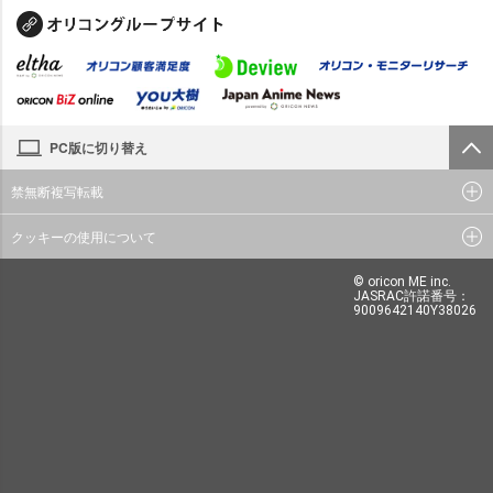
PC版に切り替え
禁無断複写転載
クッキーの使用について
© oricon ME inc.
JASRAC許諾番号：
9009642140Y38026