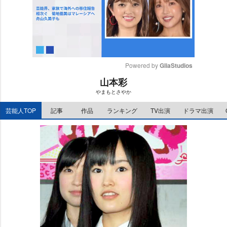
Powered by 
GliaStudios
山本彩
M
まもとさやか
u
t
芸能人TOP
記事
作品
ランキング
TV出演
ドラマ出演
e