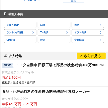
音楽
芸能人事典
芸能人TOP
記事
作品
ランキング情報
TV出演
ドラマ出演
CM出演
歌詞
音楽配信
求人特集
さらに見る
トヨタ自動車 田原工場で部品の検査/特典168万/tutumi
NEW
株式会社テクノスマイル
時給2,100円
正社員 / 派遣社員 / 愛知県
食品・化粧品原料の生産技術開発/機能性素材メーカー
オリザ油化株式会社
年収450万円～650万円