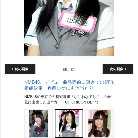
前の画像
86／87
次の画像
NMB48、デビュー曲発売前に東京での初冠
番組決定 過酷ロケにも体当たり
NMB48の東京での初冠番組『なにわなでしこ』の会
見に出席した山本彩 （C）ORICON DD inc.