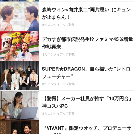
森崎ウィン×向井康二“両片思い”にキュン
が止まらん！
オリコンタイアップ特集
デカすぎ都市伝説発生!?ファミマ45％増量
作戦再来
オリコンタイアップ特集
SUPER★DRAGON、自ら描いた”レトロ
フューチャー”
オリコンタイアップ特集
【驚愕】メーカー社員が推す「10万円台」
神コスパPC
オリコンタイアップ特集
『VIVANT』限定ウオッチ、プロデューサ