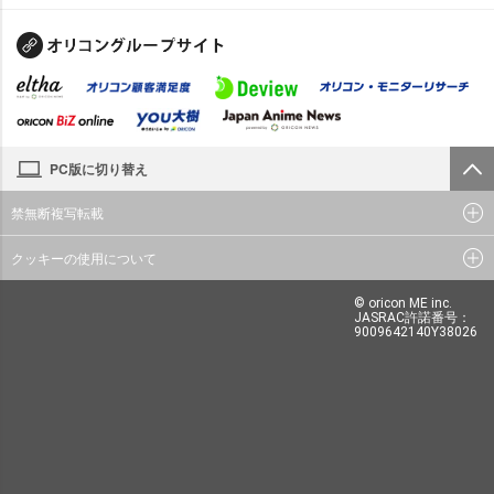
PC版に切り替え
禁無断複写転載
クッキーの使用について
© oricon ME inc.
JASRAC許諾番号：
9009642140Y38026