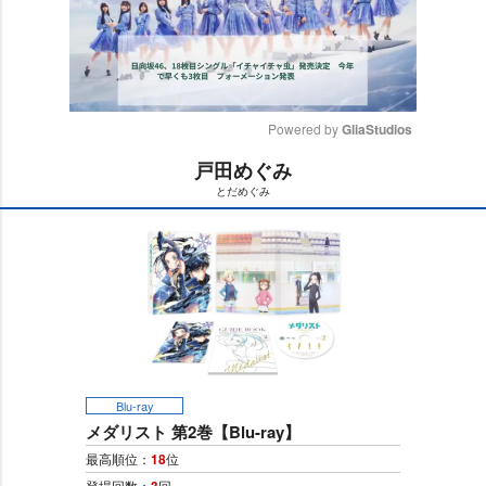
Powered by 
GliaStudios
戸田めぐみ
M
とだめぐみ
u
t
e
Blu-ray
メダリスト 第2巻【Blu-ray】
最高順位：
18
位
登場回数：
回