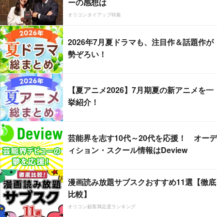
ーの感想は
オリコンタイアップ特集
2026年7月夏ドラマも、注目作＆話題作が
勢ぞろい！
【夏アニメ2026】7月期夏の新アニメを一
挙紹介！
芸能界を志す10代～20代を応援！ オーデ
ィション・スクール情報はDeview
漫画読み放題サブスクおすすめ11選【徹底
比較】
オリコン顧客満足度ランキング