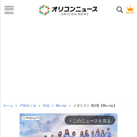
ホーム
戸田めぐみ
作品
Blu-ray
メダリスト 第2巻【Blu-ray】
このニュースを見る
arrow_forward_ios