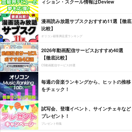
ィション・スクール情報はDeview
漫画読み放題サブスクおすすめ11選【徹底
比較】
オリコン顧客満足度ランキング
2026年動画配信サービスおすすめ40選
【徹底比較】
CS動画配信サービス20選
毎週の音楽ランキングから、ヒットの推移
をチェック！
試写会、登壇イベント、サインチェキなど
プレゼント！
プレゼント特集