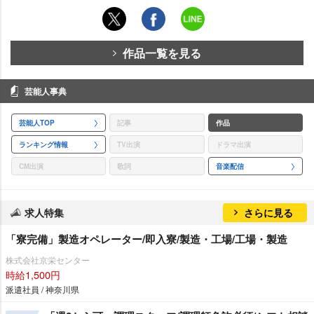
作品一覧を見る
芸能人事典
芸能人TOP
記事
作品
ランキング情報
TV出演
ドラマ出演
CM出演
歌詞
音楽配信
求人特集
さらに見る
「寮完備」製造オペレーター/即入寮/製造・工場/工場・製造
株式会社京栄センター
時給1,500円
派遣社員 / 神奈川県