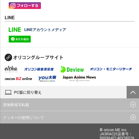
LINE
LINEアカウントメディア
PC版に切り替え
禁無断複写転載
クッキーの使用について
© oricon ME inc.
JASRAC許諾番号：
9009642140Y38026