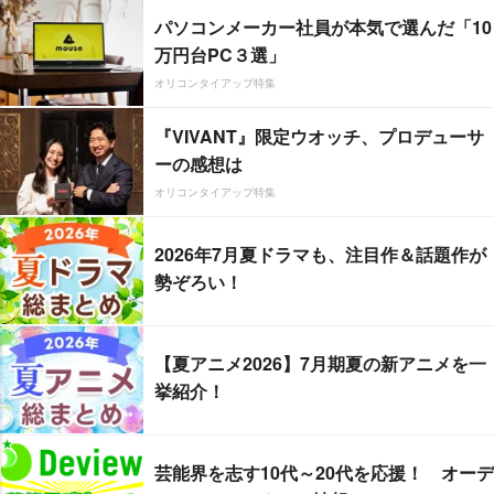
パソコンメーカー社員が本気で選んだ「10
万円台PC３選」
オリコンタイアップ特集
『VIVANT』限定ウオッチ、プロデューサ
ーの感想は
オリコンタイアップ特集
2026年7月夏ドラマも、注目作＆話題作が
勢ぞろい！
【夏アニメ2026】7月期夏の新アニメを一
挙紹介！
芸能界を志す10代～20代を応援！ オーデ