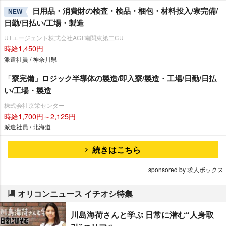
日用品・消費財の検査・検品・梱包・材料投入/寮完備/
NEW
日勤/日払い/工場・製造
UTエージェント株式会社AGT南関東第二CU
時給1,450円
派遣社員 / 神奈川県
「寮完備」ロジック半導体の製造/即入寮/製造・工場/日勤/日払
い/工場・製造
株式会社京栄センター
時給1,700円～2,125円
派遣社員 / 北海道
続きはこちら
sponsored by 求人ボックス
オリコンニュース イチオシ特集
川島海荷さんと学ぶ 日常に潜む“人身取