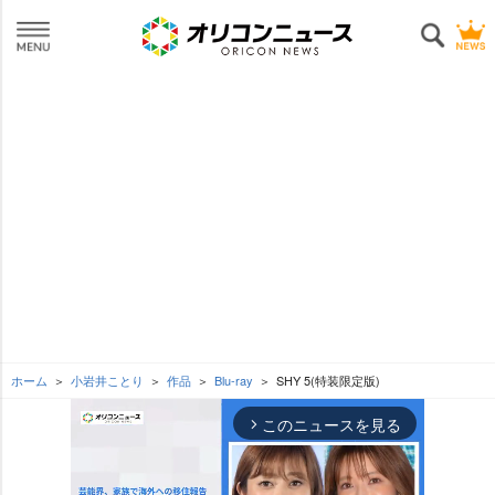
ホーム
小岩井ことり
作品
Blu-ray
SHY 5(特装限定版)
このニュースを見る
arrow_forward_ios