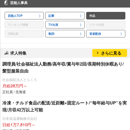
芸能人事典
芸能人TOP
記事
作品
ランキング情報
TV出演
ドラマ出演
CM出演
歌詞
音楽配信
求人特集
さらに見る
調理員/社会福祉法人勤務/高年収/賞与年2回/長期特別休暇あり/
髪型服装自由
社会福祉法人とらくろ
月給28万円～
正社員 / 北海道
冷凍・チルド食品の配送/近距離×固定ルート/“毎年給与UP”を実
現/月収42万以上可能
日本低温運輸株式会社
日給1万7,810円～