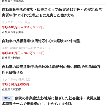
正社員 / 神奈川県
自動車販売店の接客・販売スタッフ/固定給32万円～の安定給与/
実質年休125日で公私ともに充実した働き方を
ネクステージ小田原店
年収448万円～901万6,000円
正社員 / 神奈川県
自動車の反響営業/来店対応中心/未経験OK/中域型
SUV LAND札幌/株式会社ネクステージ
年収406万円～849万8,000円
正社員 / 北海道
自動車の販売営業/平均年齢29.3歳/転居の無い転職で年収800万
円も目指せる
ネクステージ江戸川店
年収816万2,000円
正社員 / 東京都
病院の作業療法士/地域に根ざした社会復帰・就労支援
NEW
多職種チームで患者様の「これから」を創る