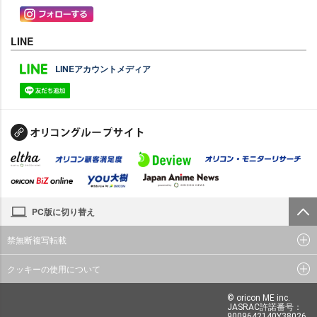
LINE
LINEアカウントメディア
PC版に切り替え
禁無断複写転載
クッキーの使用について
© oricon ME inc.
JASRAC許諾番号：
9009642140Y38026