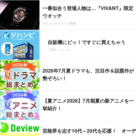
一番似合う登場人物は…『VIVANT』限定
ウオッチ
オリコンタイアップ特集
自販機にピッ！ですぐに買えちゃう
（PR）ジハンピ
2026年7月夏ドラマも、注目作＆話題作が
勢ぞろい！
【夏アニメ2026】7月期夏の新アニメを一
挙紹介！
芸能界を志す10代～20代を応援！ オーデ