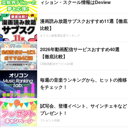
ィション・スクール情報はDeview
漫画読み放題サブスクおすすめ11選【徹底
比較】
オリコン顧客満足度ランキング
2026年動画配信サービスおすすめ40選
【徹底比較】
CS動画配信サービス20選
毎週の音楽ランキングから、ヒットの推移
をチェック！
試写会、登壇イベント、サインチェキなど
プレゼント！
プレゼント特集