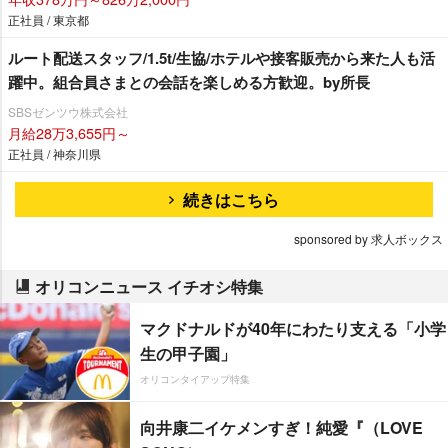
正社員 / 東京都
ルート配送スタッフ/1.5t/生協/ホテルや接客販売から来た人も活
躍中。組合員さまとの会話を楽しめる方歓迎。by所長
SBSゼンツウ株式会社
月給28万3,655円～
正社員 / 神奈川県
続きはこちら
sponsored by 求人ボックス
オリコンニュース イチオシ特集
マクドナルドが40年にわたり支える「小学
生の甲子園」
オリコンタイアップ特集
向井康二イケメンすぎ！純愛『（LOVE