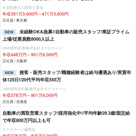
社会医療法人財団 仁医会
年収351万3,600円～471万3,600円
正社員 / 東京都
未経験OK&急募!/自動車の販売スタッフ/東証プライム
NEW
上場/従業員数8000人以上
UNIVERSE堺/株式会社ネクステージ
年収448万円～901万6,000円
正社員 / 大阪府
接客・販売スタッフ/職種経験者は給与優遇あり/実質年
NEW
休125日!/20代平均年収555万
UNIVERSE札幌/株式会社ネクステージ
年収378万円～901万6,000円
正社員 / 北海道
自動車の買取営業スタッフ/採用強化中!/平均年齢29.3歳/固定給
で年収800万円以上も可
ネクステージ練馬店
年収378万円～826万2,000円