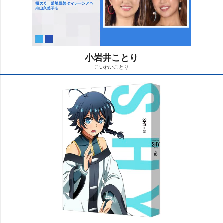
小岩井ことり
こいわいことり
M
u
t
e