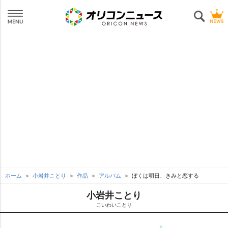
ホーム
小岩井ことり
作品
アルバム
ぼくは明日、きみと恋する
小岩井ことり
こいわいことり