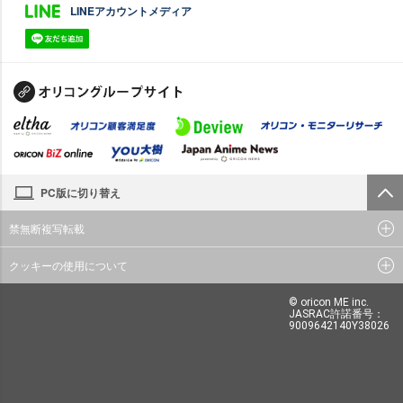
LINEアカウントメディア
PC版に切り替え
禁無断複写転載
クッキーの使用について
© oricon ME inc.
JASRAC許諾番号：
9009642140Y38026