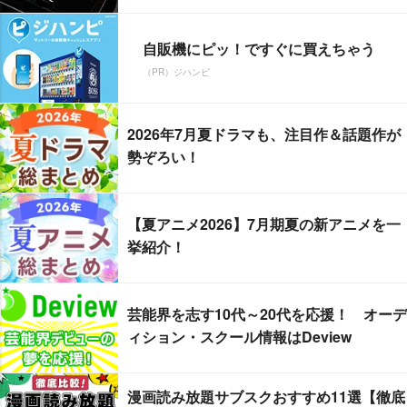
自販機にピッ！ですぐに買えちゃう
（PR）ジハンピ
2026年7月夏ドラマも、注目作＆話題作が
勢ぞろい！
【夏アニメ2026】7月期夏の新アニメを一
挙紹介！
芸能界を志す10代～20代を応援！ オーデ
ィション・スクール情報はDeview
漫画読み放題サブスクおすすめ11選【徹底