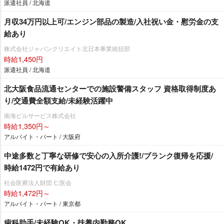
派遣社員 / 北海道
月収34万円以上可/エンジン部品の製造/入社祝い金・慰労金の支
給あり
株式会社ジャパンクリエイト北日本事業統括部
時給1,450円
派遣社員 / 北海道
北大阪食品流通センターでの施設警備スタッフ 資格取得制度あ
り/交通費全額支給/未経験活躍中
南海ビルサービス株式会社
時給1,350円～
アルバイト・パート / 大阪府
中途多数と丁寧な研修で安心の入所介護!/ブランク復帰を応援/
時給1472円で有給あり
社会医療法人財団 仁医会
時給1,472円～
アルバイト・パート / 東京都
歯科助手/未経験OK・扶養内勤務OK