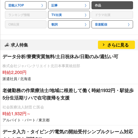
芸能人TOP
記事
作品
ランキング情報
TV出演
ドラマ出演
CM出演
歌詞
音楽配信
求人特集
さらに見る
データ分析/寮費実質無料/土日祝休み/日勤のみ/週払い可
株式会社ジャパンクリエイト北日本事業統括部
時給2,200円
派遣社員 / 北海道
老健勤務の作業療法士/地域に根差して働く時給1932円・駅徒歩
5分生活期リハで在宅復帰を支援
社会医療法人財団 仁医会
時給1,932円～
アルバイト・パート / 東京都
データ入力・タイピング/電気の開始受付シンプルクレーム対応