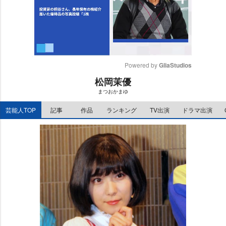
Powered by 
GliaStudios
松岡茉優
M
まつおかまゆ
u
t
芸能人TOP
記事
作品
ランキング
TV出演
ドラマ出演
e