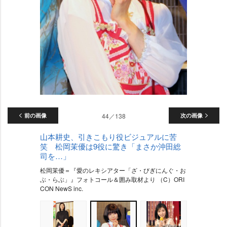
前の画像
44／138
次の画像
山本耕史、引きこもり役ビジュアルに苦
笑 松岡茉優は9役に驚き「まさか沖田総
司を…」
松岡茉優＝『愛のレキシアター「ざ・びぎにんぐ・お
ぶ・らぶ」』フォトコール＆囲み取材より （C）ORI
CON NewS inc.