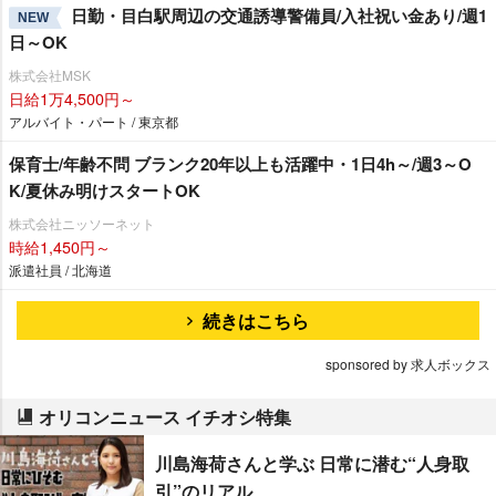
日勤・目白駅周辺の交通誘導警備員/入社祝い金あり/週1
NEW
日～OK
株式会社MSK
日給1万4,500円～
アルバイト・パート / 東京都
保育士/年齢不問 ブランク20年以上も活躍中・1日4h～/週3～O
K/夏休み明けスタートOK
株式会社ニッソーネット
時給1,450円～
派遣社員 / 北海道
続きはこちら
sponsored by 求人ボックス
オリコンニュース イチオシ特集
川島海荷さんと学ぶ 日常に潜む“人身取
引”のリアル