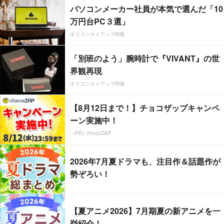
パソコンメーカー社員が本気で選んだ「10
万円台PC３選」
オリコンタイアップ特集
「別班のよう」腕時計で『VIVANT』の世
界観再現
オリコンタイアップ特集
【8月12日まで！】チョコザップキャンペ
ーン実施中！
（PR）chocoZAP
2026年7月夏ドラマも、注目作＆話題作が
勢ぞろい！
【夏アニメ2026】7月期夏の新アニメを一
挙紹介！