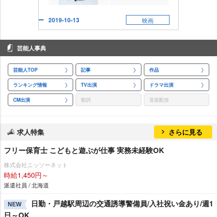
2019-10-13
映画
芸能人事典
芸能人TOP
記事
作品
ランキング情報
TV出演
ドラマ出演
CM出演
歌詞
音楽配信
求人特集
さらに見る
フリー保育士 こどもと遊ぶが仕事 実務未経験OK
株式会社ニッソーネット
時給1,450円～
派遣社員 / 北海道
日勤・戸越駅周辺の交通誘導警備員/入社祝い金あり/週1
NEW
日～OK