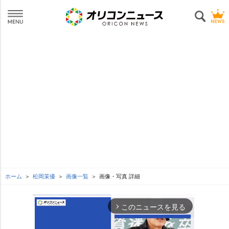
ホーム
松岡茉優
画像一覧
画像・写真 詳細
このニュースを見る
arrow_forward_ios