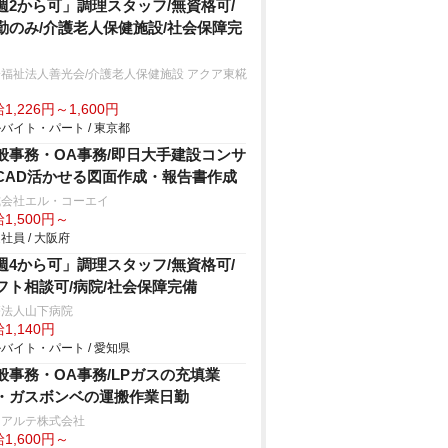
週2から可」調理スタッフ/無資格可/
勤のみ/介護老人保健施設/社会保障完
福祉法人善光会/介護老人保健施設 アクア東糀
1,226円～1,600円
バイト・パート / 東京都
般事務・OA事務/即日大手建設コンサ
CAD活かせる図面作成・報告書作成
式会社エル・コーエイ
1,500円～
社員 / 大阪府
週4から可」調理スタッフ/無資格可/
フト相談可/病院/社会保障完備
療法人山下病院
1,140円
バイト・パート / 愛知県
般事務・OA事務/LPガスの充填業
・ガスボンベの運搬作業日勤
ジアルテ株式会社
1,600円～