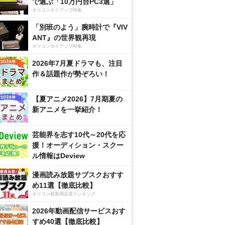
で選ぶ「10万円台PC3選」
オリコンタイアップ特集
「別班のよう」腕時計で『VIV
ANT』の世界観再現
オリコンタイアップ特集
2026年7月夏ドラマも、注目
作＆話題作が勢ぞろい！
【夏アニメ2026】7月期夏の
新アニメを一挙紹介！
芸能界を志す10代～20代を応
援！オーディション・スクー
ル情報はDeview
漫画読み放題サブスクおすす
め11選【徹底比較】
オリコン顧客満足度ランキング
2026年動画配信サービスおす
すめ40選【徹底比較】