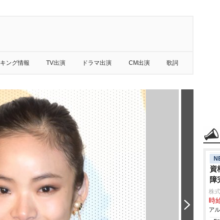
キング情報
TV出演
ドラマ出演
CM出演
歌詞
N
資
障
株式
時給
アル