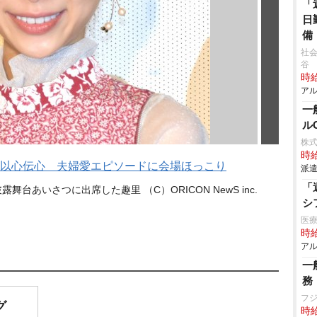
「
日
備
社会
谷
時給
アル
一
ル
株
時給
以心伝心 夫婦愛エピソードに会場ほっこり
派遣
「
あいさつに出席した趣里 （C）ORICON NewS inc.
シ
医
時給
アル
一
務
フ
グ
時給