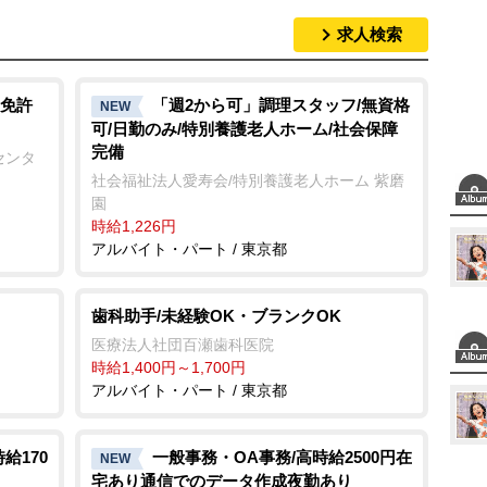
求人検索
免許
「週2から可」調理スタッフ/無資格
NEW
可/日勤のみ/特別養護老人ホーム/社会保障
完備
センタ
社会福祉法人愛寿会/特別養護老人ホーム 紫磨
園
時給1,226円
アルバイト・パート / 東京都
歯科助手/未経験OK・ブランクOK
医療法人社団百瀬歯科医院
時給1,400円～1,700円
アルバイト・パート / 東京都
給170
一般事務・OA事務/高時給2500円在
NEW
宅あり通信でのデータ作成夜勤あり