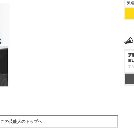
派遣
茶
違
オ
この芸能人のトップへ