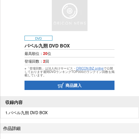
DVD
バベル九朔 DVD BOX
最高順位：
20
位
登場回数：
2
回
※「登場回数」は法人向けサービス・
ORICON BiZ online
で公開
しております週間DVDランキングTOP300のランクイン回数を掲
載しています。
商品購入
収録内容
1.バベル九朔 DVD BOX
作品詳細