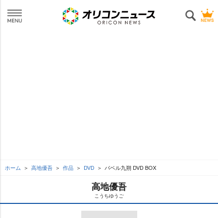
ホーム
高地優吾
作品
DVD
バベル九朔 DVD BOX
高地優吾
こうちゆうご