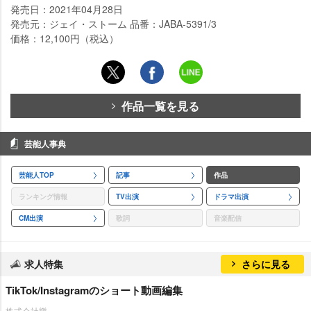
発売日：2021年04月28日
発売元：ジェイ・ストーム 品番：JABA-5391/3
価格：12,100円（税込）
作品一覧を見る
芸能人事典
芸能人TOP
記事
作品
ランキング情報
TV出演
ドラマ出演
CM出演
歌詞
音楽配信
求人特集
さらに見る
TikTok/Instagramのショート動画編集
株式会社樂