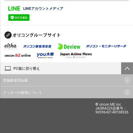
LINEアカウントメディア
PC版に切り替え
禁無断複写転載
クッキーの使用について
© oricon ME inc.
JASRAC許諾番号：
9009642140Y38026