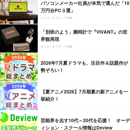
パソコンメーカー社員が本気で選んだ「10
万円台PC３選」
オリコンタイアップ特集
「別班のよう」腕時計で『VIVANT』の世
界観再現
オリコンタイアップ特集
2026年7月夏ドラマも、注目作＆話題作が
勢ぞろい！
【夏アニメ2026】7月期夏の新アニメを一
挙紹介！
芸能界を志す10代～20代を応援！ オーデ
ィション・スクール情報はDeview