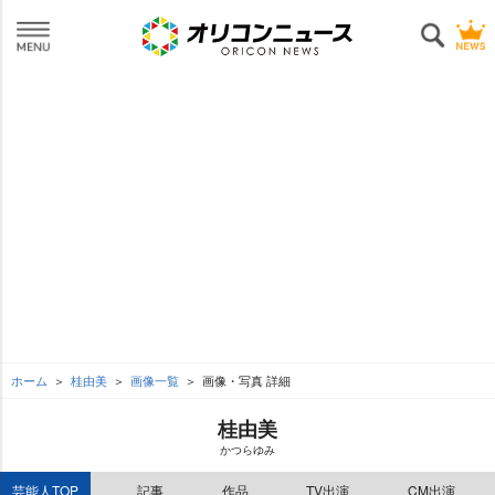
ホーム
桂由美
画像一覧
画像・写真 詳細
桂由美
かつらゆみ
芸能人TOP
記事
作品
TV出演
CM出演