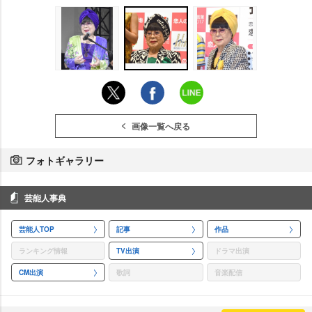
画像一覧へ戻る
フォトギャラリー
芸能人事典
芸能人TOP
記事
作品
ランキング情報
TV出演
ドラマ出演
CM出演
歌詞
音楽配信