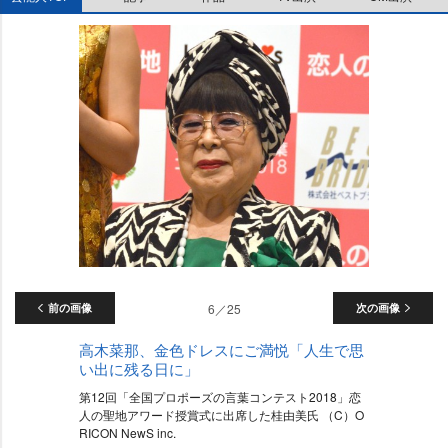
前の画像
6／25
次の画像
高木菜那、金色ドレスにご満悦「人生で思
い出に残る日に」
第12回「全国プロポーズの言葉コンテスト2018」恋
人の聖地アワード授賞式に出席した桂由美氏 （C）O
RICON NewS inc.