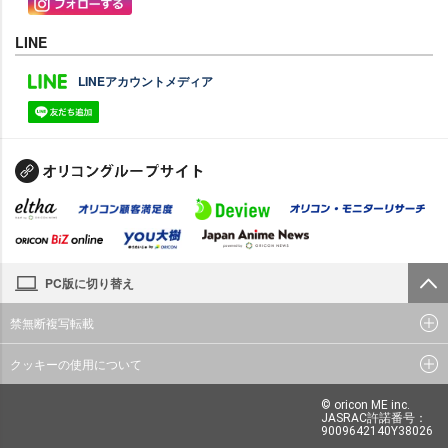
LINE
LINEアカウントメディア
PC版に切り替え
禁無断複写転載
クッキーの使用について
© oricon ME inc.
JASRAC許諾番号：
9009642140Y38026