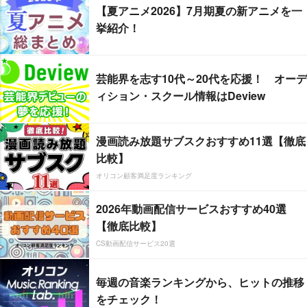
【夏アニメ2026】7月期夏の新アニメを一
挙紹介！
芸能界を志す10代～20代を応援！ オーデ
ィション・スクール情報はDeview
漫画読み放題サブスクおすすめ11選【徹底
比較】
オリコン顧客満足度ランキング
2026年動画配信サービスおすすめ40選
【徹底比較】
CS動画配信サービス20選
毎週の音楽ランキングから、ヒットの推移
をチェック！