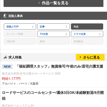
作品一覧を見る
芸能人事典
芸能人TOP
記事
作品
ランキング情報
TV出演
ドラマ出演
CM出演
歌詞
音楽配信
求人特集
さらに見る
「福祉調理スタッフ」無資格可/午前のみ/居宅介護支援
NEW
株式会社和田/在宅介護サポートサービス 和田
時給1,177円
アルバイト・パート / 大阪府
ロードサービスのコールセンター/週休3日OK/未経験歓迎/9月開
始
株式会社ベルシステム24