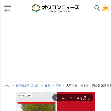
ホーム
坂東巳之助(二代目)
作品
DVD
大河ドラマ 光る君へ 完全版 第四集 D
このニュースを見る
arrow_forward_ios