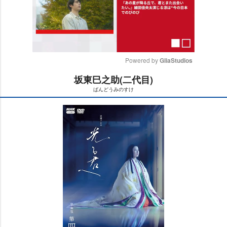
Powered by 
GliaStudios
坂東巳之助(二代目)
M
ばんどうみのすけ
u
t
e