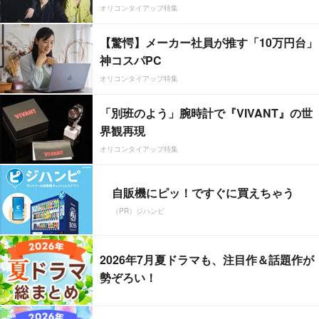
オリコンタイアップ特集
【驚愕】メーカー社員が推す「10万円台」
神コスパPC
オリコンタイアップ特集
「別班のよう」腕時計で『VIVANT』の世
界観再現
オリコンタイアップ特集
自販機にピッ！ですぐに買えちゃう
（PR）ジハンピ
2026年7月夏ドラマも、注目作＆話題作が
勢ぞろい！