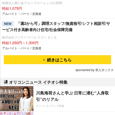
医療法人重仁会/グループホーム レガロ西岡
時給1,075円
アルバイト・パート / 北海道
「週2から可」調理スタッフ/無資格可/シフト相談可/サ
NEW
ービス付き高齢者向け住宅/社会保障完備
株式会社フジライフ/ベル ラヴィ るくる
時給1,250円～1,300円
アルバイト・パート / 北海道
続きはこちら
sponsored by 求人ボックス
オリコンニュース イチオシ特集
川島海荷さんと学ぶ 日常に潜む“人身取
引”のリアル
オリコンタイアップ特集