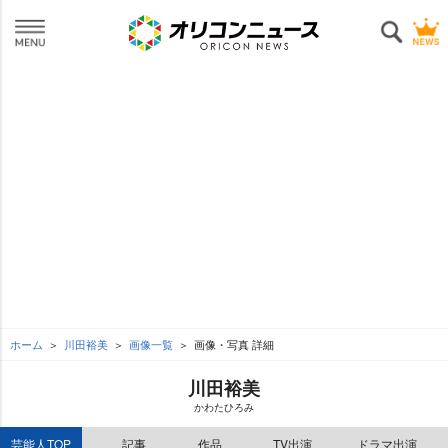
ホーム
川田裕美
画像一覧
画像・写真 詳細
川田裕美
かわたひろみ
芸能人TOP
記事
作品
TV出演
ドラマ出演