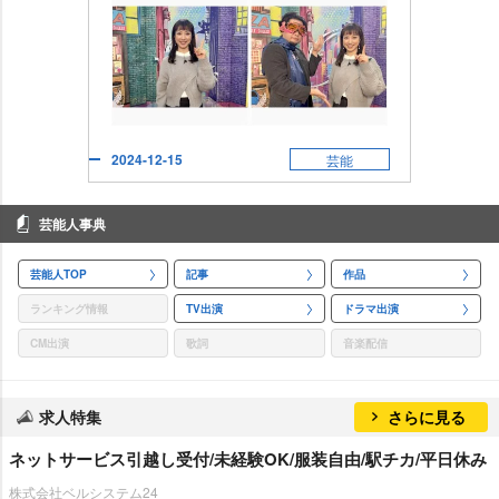
2024-12-15
芸能
芸能人事典
芸能人TOP
記事
作品
ランキング情報
TV出演
ドラマ出演
CM出演
歌詞
音楽配信
求人特集
さらに見る
ネットサービス引越し受付/未経験OK/服装自由/駅チカ/平日休み
株式会社ベルシステム24