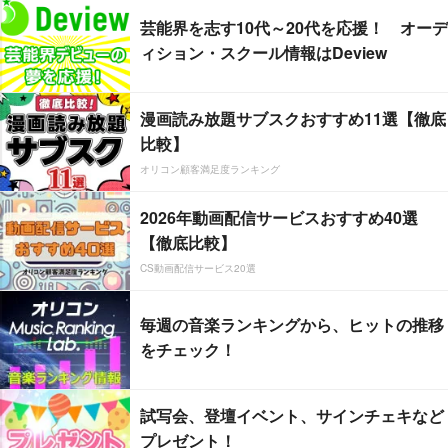
芸能界を志す10代～20代を応援！ オーデ
ィション・スクール情報はDeview
漫画読み放題サブスクおすすめ11選【徹底
比較】
オリコン顧客満足度ランキング
2026年動画配信サービスおすすめ40選
【徹底比較】
CS動画配信サービス20選
毎週の音楽ランキングから、ヒットの推移
をチェック！
試写会、登壇イベント、サインチェキなど
プレゼント！