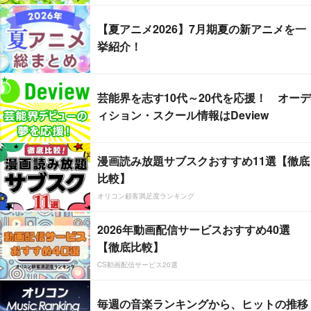
【夏アニメ2026】7月期夏の新アニメを一
挙紹介！
芸能界を志す10代～20代を応援！ オーデ
ィション・スクール情報はDeview
漫画読み放題サブスクおすすめ11選【徹底
比較】
オリコン顧客満足度ランキング
2026年動画配信サービスおすすめ40選
【徹底比較】
CS動画配信サービス20選
毎週の音楽ランキングから、ヒットの推移