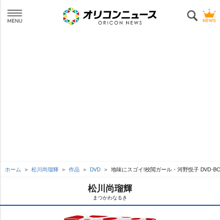
ホーム
松川尚瑠輝
作品
DVD
地味にスゴイ!校閲ガール・河野悦子 DVD-BO
松川尚瑠輝
まつかわなるき