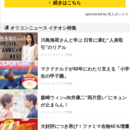
続きはこちら
sponsored by 求人ボックス
オリコンニュース イチオシ特集
川島海荷さんと学ぶ 日常に潜む“人身取
引”のリアル
オリコンタイアップ特集
マクドナルドが40年にわたり支える「小学
生の甲子園」
オリコンタイアップ特集
森崎ウィン×向井康二“両片思い”にキュン
が止まらん！
オリコンタイアップ特集
大好評につき再び！ファミマ名物45％増量