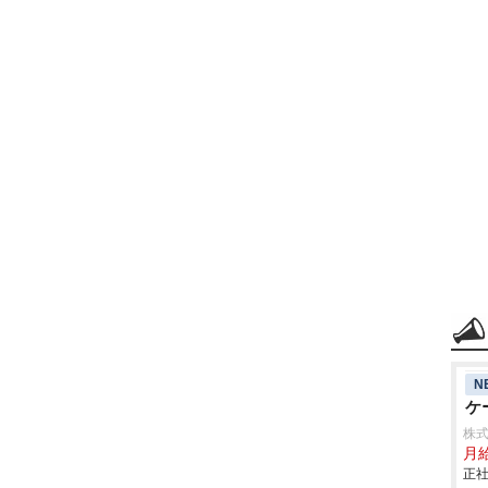
N
ケ
株
月給
正社