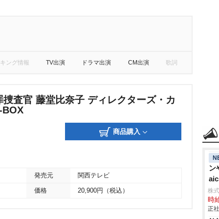
キング情報
TV出演
ドラマ出演
CM出演
歌詞
罪捜査官 藤堂比奈子 ディレクターズ・カ
-BOX
商品購入
N
ン
発売元
関西テレビ
aic
価格
20,900円（税込）
株
時給
正社