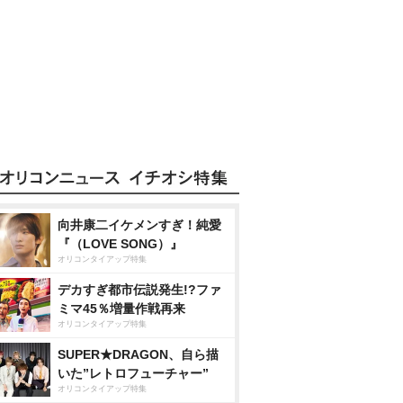
向井康二イケメンすぎ！純愛
『（LOVE SONG）』
オリコンタイアップ特集
デカすぎ都市伝説発生!?ファ
ミマ45％増量作戦再来
オリコンタイアップ特集
SUPER★DRAGON、自ら描
いた”レトロフューチャー”
オリコンタイアップ特集