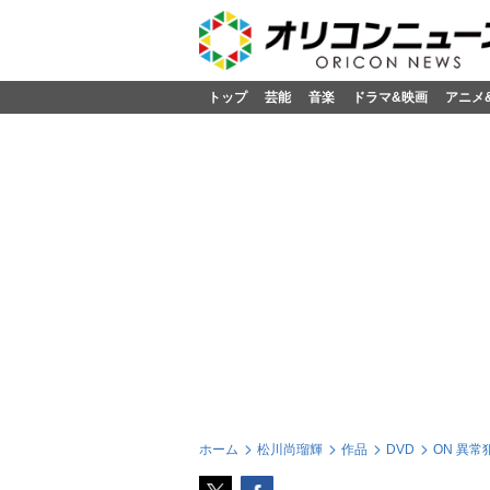
トップ
芸能
音楽
ドラマ&映画
アニメ
ホーム
松川尚瑠輝
作品
DVD
ON 異常