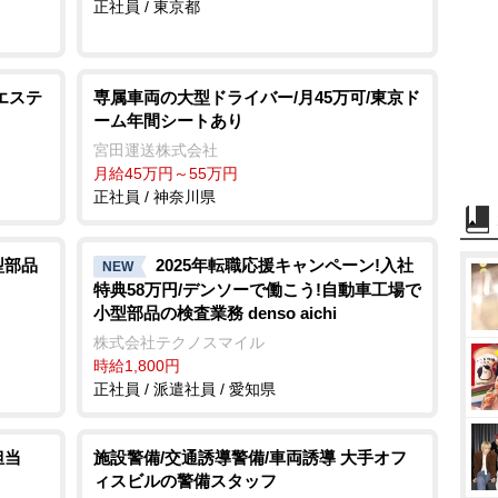
正社員 / 東京都
エステ
専属車両の大型ドライバー/月45万可/東京ド
ーム年間シートあり
宮田運送株式会社
月給45万円～55万円
正社員 / 神奈川県
型部品
2025年転職応援キャンペーン!入社
NEW
特典58万円/デンソーで働こう!自動車工場で
小型部品の検査業務 denso aichi
株式会社テクノスマイル
時給1,800円
正社員 / 派遣社員 / 愛知県
担当
施設警備/交通誘導警備/車両誘導 大手オフ
ィスビルの警備スタッフ