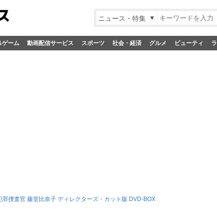
ニュース・特集
&ゲーム
動画配信サービス
スポーツ
社会・経済
グルメ
ビューティ
ラ
犯罪捜査官 藤堂比奈子 ディレクターズ・カット版 DVD-BOX