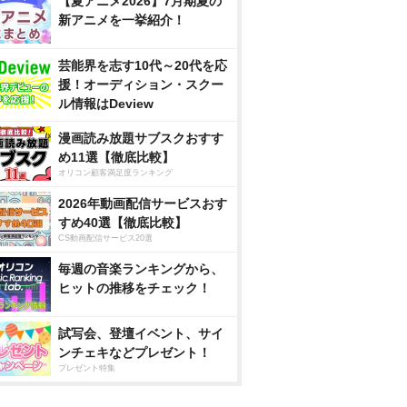
【夏アニメ2026】7月期夏の
新アニメを一挙紹介！
芸能界を志す10代～20代を応
援！オーディション・スクー
ル情報はDeview
漫画読み放題サブスクおすす
め11選【徹底比較】
オリコン顧客満足度ランキング
2026年動画配信サービスおす
すめ40選【徹底比較】
CS動画配信サービス20選
毎週の音楽ランキングから、
ヒットの推移をチェック！
試写会、登壇イベント、サイ
ンチェキなどプレゼント！
プレゼント特集