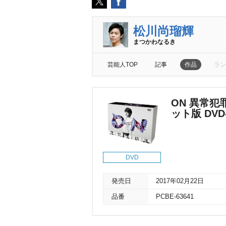
松川尚瑠輝
まつかわなるき
芸能人TOP
記事
作品
ラン
ON 異常犯
ット版 DVD
DVD
発売日
2017年02月22日
品番
PCBE-63641