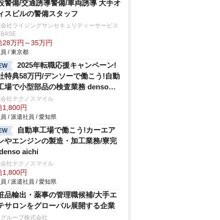
設警備/交通誘導警備/車両誘導 大手オ
ィスビルの警備スタッフ
式会社ライジングサンセキュリティーサービス
BASE
給28万円～35万円
員 / 東京都
2025年転職応援キャンペーン!
EW
社特典58万円/デンソーで働こう!自動
工場で小型部品の検査業務 denso
hi
式会社テクノスマイル
1,800円
員 / 派遣社員 / 愛知県
自動車工場で働こう!カーエア
EW
ンやエンジンの製造・加工業務/寮完
denso aichi
式会社テクノスマイル
1,800円
員 / 派遣社員 / 愛知県
粧品輸出・薬事の管理職候補/大手エ
テサロンをグローバル展開する企業
Cグループ株式会社