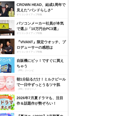
CROWN HEAD、結成1周年で
見えた”バンドらしさ”
オリコンタイアップ特集
パソコンメーカー社員が本気
で選ぶ「10万円台PC3選」
オリコンタイアップ特集
『VIVANT』限定ウオッチ、プ
ロデューサーの感想は
オリコンタイアップ特集
自販機にピッ！ですぐに買え
ちゃう
（PR）ジハンピ
朝1分貼るだけ！ミルクピール
で一日中ずっとうるツヤ肌
（PR）サボリーノ
2026年7月夏ドラマも、注目
作＆話題作が勢ぞろい！