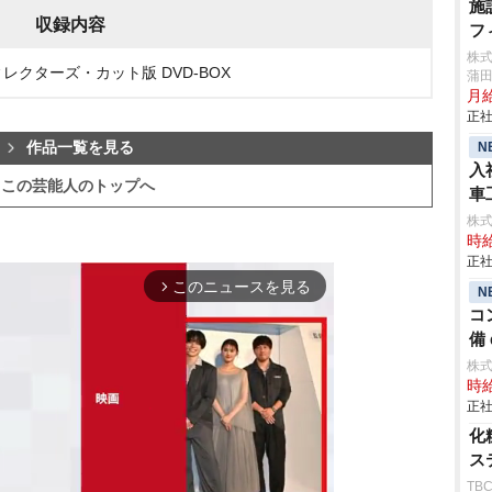
施
収録内容
フ
株
ィレクターズ・カット版 DVD-BOX
蒲田
月
正社
作品一覧を見る
N
入
この芸能人のトップへ
車
aic
株
時給
正社
このニュースを見る
arrow_forward_ios
N
コ
備 
株
時給
正社
化
ス
TB