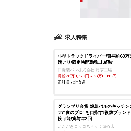
求人特集
小型トラックドライバー/賞与約60万
績アリ/固定時間勤務/未経験
日糧製パン株式会社 月寒工場
月給28万9,370円～33万6,945円
正社員 / 北海道
グランプリ金賞!焼鳥バルのキッチン
フ/“食のプロ”を目指す!複数ブラン
験可能/賞与年3回
いただきコッコちゃん 北8条店