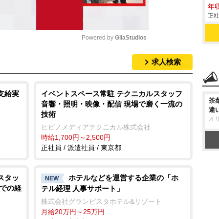
年収
正社
Powered by 
GliaStudios
求人検索
M
u
t
支給実
イベントスペース常駐 テクニカルスタッフ
茶
音響・照明・映像・配信 現場で磨く一流の
e
違
技術
オ
ヒビノメディアテクニカル株式会社
時給1,700円～2,500円
正社員 / 派遣社員 / 東京都
スタッ
ホテルなどを運営する企業の「ホ
NEW
ドでの経
テル経理 人事サポート」
株式会社グランビスタホテル&リゾート
月給20万円～25万円