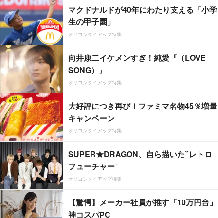
マクドナルドが40年にわたり支える「小学
生の甲子園」
オリコンタイアップ特集
向井康二イケメンすぎ！純愛『（LOVE
SONG）』
オリコンタイアップ特集
大好評につき再び！ファミマ名物45％増量
キャンペーン
オリコンタイアップ特集
SUPER★DRAGON、自ら描いた”レトロ
フューチャー”
オリコンタイアップ特集
【驚愕】メーカー社員が推す「10万円台」
神コスパPC