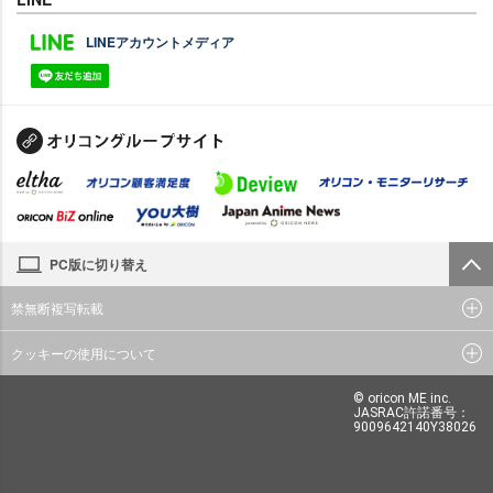
LINEアカウントメディア
PC版に切り替え
禁無断複写転載
クッキーの使用について
© oricon ME inc.
JASRAC許諾番号：
9009642140Y38026