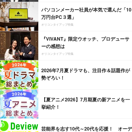
パソコンメーカー社員が本気で選んだ「10
万円台PC３選」
オリコンタイアップ特集
『VIVANT』限定ウオッチ、プロデューサ
ーの感想は
オリコンタイアップ特集
2026年7月夏ドラマも、注目作＆話題作が
勢ぞろい！
【夏アニメ2026】7月期夏の新アニメを一
挙紹介！
芸能界を志す10代～20代を応援！ オーデ