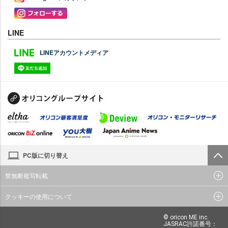
LINE
LINEアカウントメディア
PC版に切り替え
禁無断複写転載
クッキーの使用について
© oricon ME inc.
JASRAC許諾番号：