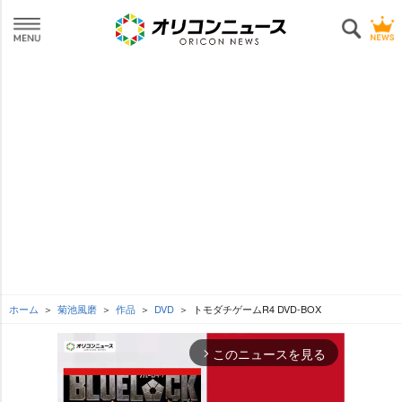
ホーム
菊池風磨
作品
DVD
トモダチゲームR4 DVD-BOX
このニュースを見る
arrow_forward_ios