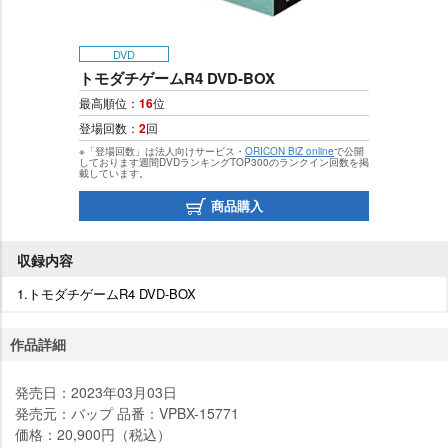
DVD
トモダチゲームR4 DVD-BOX
最高順位：
16
位
登場回数：
2
回
※「登場回数」は法人向けサービス・
ORICON BiZ online
で公開
しております週間DVDランキングTOP300のランクイン回数を掲
載しています。
商品購入
収録内容
1.トモダチゲームR4 DVD-BOX
作品詳細
発売日：2023年03月03日
発売元：バップ 品番：VPBX-15771
価格：20,900円（税込）