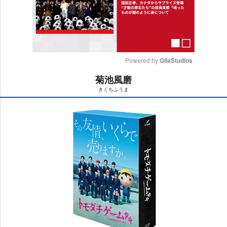
Powered by 
GliaStudios
菊池風磨
M
きくちふうま
u
t
e