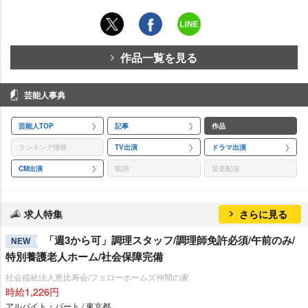
作品一覧を見る
芸能人事典
芸能人TOP
記事
作品
ランキング情報
TV出演
ドラマ出演
CM出演
歌詞
音楽配信
求人特集
さらに見る
「週3から可」調理スタッフ/調理師免許必須/午前のみ/
NEW
特別養護老人ホーム/社会保障完備
社会福祉法人恵比寿会/フェローホームズ仲間の家
時給1,226円
アルバイト・パート / 東京都