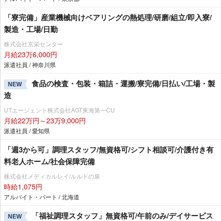
「寮完備」産業機械向けベアリングの熱処理/研磨/組立/即入寮/
製造・工場/日勤
株式会社京栄センター
月給23万6,000円
派遣社員 / 神奈川県
食品の検査・包装・箱詰・運搬/寮完備/日払い/工場・製
NEW
造
UTエージェント株式会社AGT東海第一CU
月給22万円～23万9,000円
派遣社員 / 愛知県
「週3から可」調理スタッフ/無資格可/シフト相談可/介護付き有
料老人ホーム/社会保障完備
株式会社メディカルレイ/ルルドの泉
時給1,075円
アルバイト・パート / 北海道
「福祉調理スタッフ」無資格可/午前のみ/デイサービス
NEW