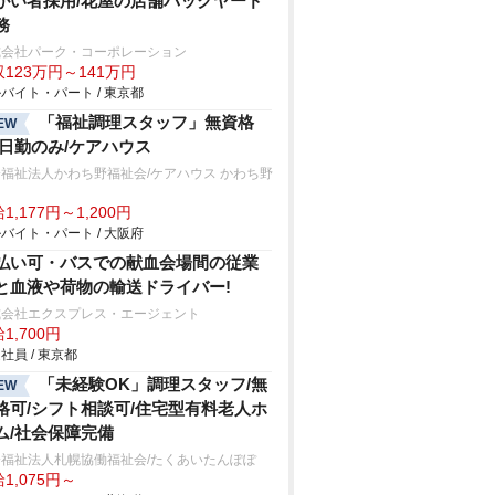
がい者採用/花屋の店舗バックヤード
務
式会社パーク・コーポレーション
123万円～141万円
バイト・パート / 東京都
「福祉調理スタッフ」無資格
EW
/日勤のみ/ケアハウス
福祉法人かわち野福祉会/ケアハウス かわち野
1,177円～1,200円
バイト・パート / 大阪府
払い可・バスでの献血会場間の従業
と血液や荷物の輸送ドライバー!
式会社エクスプレス・エージェント
1,700円
社員 / 東京都
「未経験OK」調理スタッフ/無
EW
格可/シフト相談可/住宅型有料老人ホ
ム/社会保障完備
会福祉法人札幌協働福祉会/たくあいたんぽぽ
1,075円～