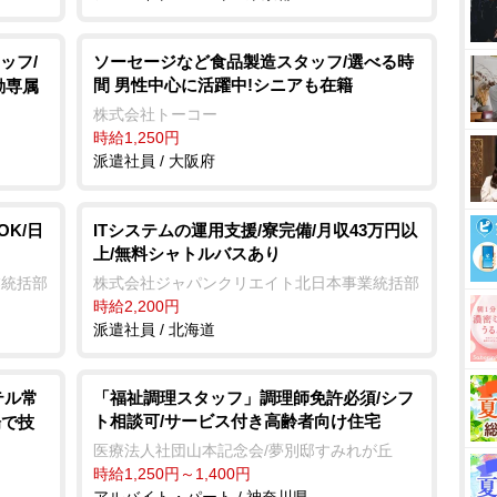
ッフ/
ソーセージなど食品製造スタッフ/選べる時
間 男性中心に活躍中!シニアも在籍
勤専属
株式会社トーコー
時給1,250円
派遣社員 / 大阪府
K/日
ITシステムの運用支援/寮完備/月収43万円以
上/無料シャトルバスあり
業統括部
株式会社ジャパンクリエイト北日本事業統括部
時給2,200円
派遣社員 / 北海道
テル常
「福祉調理スタッフ」調理師免許必須/シフ
ト相談可/サービス付き高齢者向け住宅
場で技
医療法人社団山本記念会/夢別邸すみれが丘
時給1,250円～1,400円
アルバイト・パート / 神奈川県