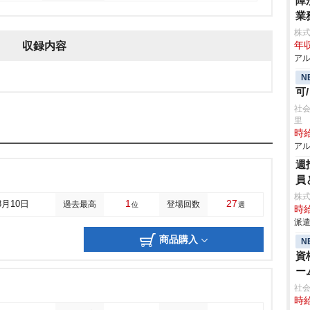
障
業
株
収録内容
年収
アル
N
可
社会
里
時給
アル
週
員
株
1
27
8月10日
過去最高
登場回数
位
週
時給
派遣
商品購入
N
資
ー
社
時給