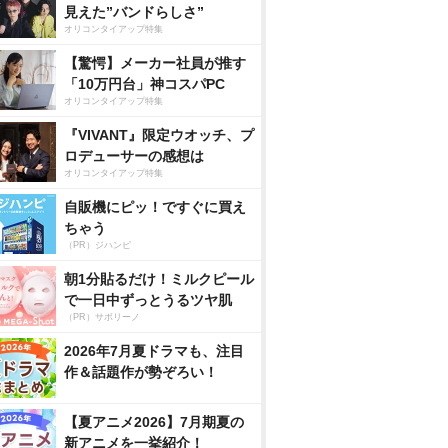
見えた”バンドらしさ”
オリコンタイアップ特集
【驚愕】メーカー社員が推す
「10万円台」神コスパPC
オリコンタイアップ特集
『VIVANT』限定ウオッチ、プ
ロデューサーの感想は
オリコンタイアップ特集
自販機にピッ！ですぐに買え
ちゃう
（PR）ジハンピ
朝1分貼るだけ！ミルクピール
で一日中ずっとうるツヤ肌
（PR）サボリーノ
2026年7月夏ドラマも、注目
作＆話題作が勢ぞろい！
【夏アニメ2026】7月期夏の
新アニメを一挙紹介！