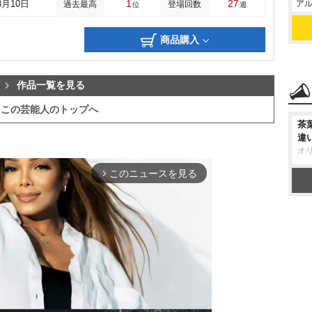
1
27
アル
8月10日
過去最高
登場回数
位
週
商品購入
作品一覧を見る
この芸能人のトップへ
茶
違
オ
このニュースを見る
arrow_forward_ios