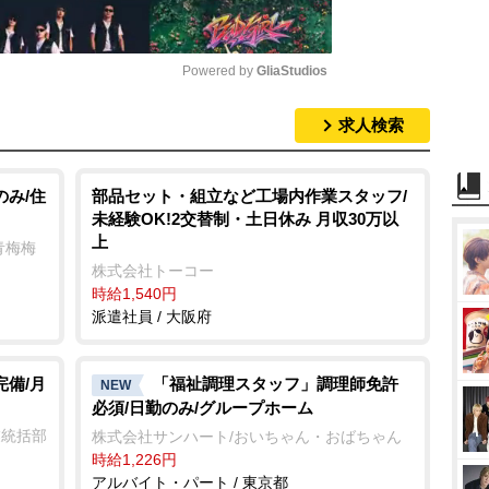
Powered by 
GliaStudios
求人検索
M
u
t
のみ/住
部品セット・組立など工場内作業スタッフ/
未経験OK!2交替制・土日休み 月収30万以
e
上
青梅梅
株式会社トーコー
時給1,540円
派遣社員 / 大阪府
完備/月
「福祉調理スタッフ」調理師免許
NEW
必須/日勤のみ/グループホーム
業統括部
株式会社サンハート/おいちゃん・おばちゃん
時給1,226円
アルバイト・パート / 東京都