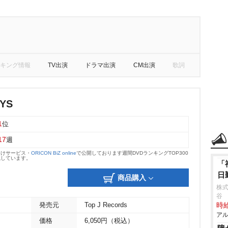
キング情報
TV出演
ドラマ出演
CM出演
歌詞
YS
1
位
17
週
向けサービス・
ORICON BiZ online
で公開しております週間DVDランキングTOP300
載しています。
「
日
商品購入
株
谷
発売元
Top J Records
時給
アル
価格
6,050円（税込）