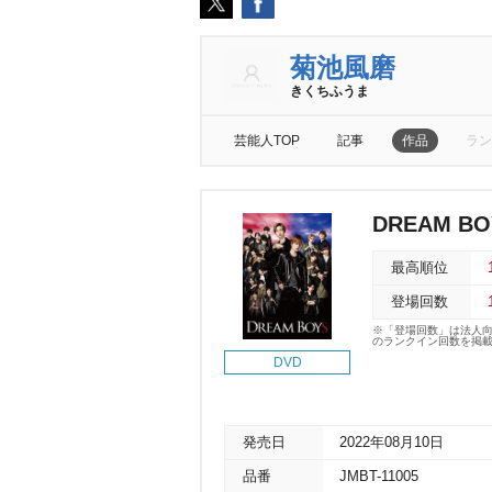
菊池風磨
きくちふうま
芸能人TOP
記事
作品
ラン
DREAM BO
最高順位
登場回数
※「登場回数」は法人
のランクイン回数を掲
DVD
発売日
2022年08月10日
品番
JMBT-11005