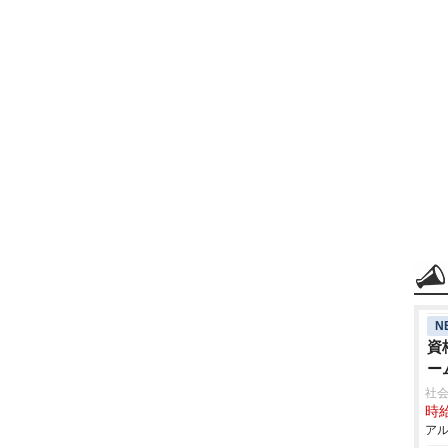
N
資
ー
社
時給
アル