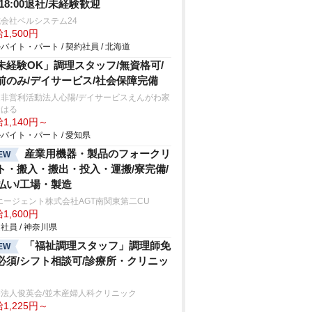
/18:00退社/未経験歓迎
会社ベルシステム24
1,500円
バイト・パート / 契約社員 / 北海道
未経験OK」調理スタッフ/無資格可/
前のみ/デイサービス/社会保障完備
定非営利活動法人心陽/デイサービスえんがわ家
おはる
1,140円～
バイト・パート / 愛知県
産業用機器・製品のフォークリ
EW
ト・搬入・搬出・投入・運搬/寮完備/
払い/工場・製造
エージェント株式会社AGT南関東第二CU
1,600円
社員 / 神奈川県
「福祉調理スタッフ」調理師免
EW
必須/シフト相談可/診療所・クリニッ
療法人俊英会/並木産婦人科クリニック
1,225円～