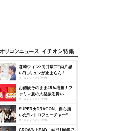
森崎ウィン×向井康二“両片思
い”にキュンが止まらん！
オリコンタイアップ特集
お値段そのまま45％増量！フ
ァミマ夏の大盤振る舞い
オリコンタイアップ特集
SUPER★DRAGON、自ら描
いた”レトロフューチャー”
オリコンタイアップ特集
CROWN HEAD、結成1周年で