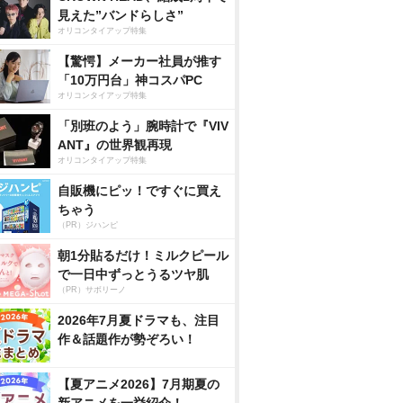
見えた”バンドらしさ”
オリコンタイアップ特集
【驚愕】メーカー社員が推す
「10万円台」神コスパPC
オリコンタイアップ特集
「別班のよう」腕時計で『VIV
ANT』の世界観再現
オリコンタイアップ特集
自販機にピッ！ですぐに買え
ちゃう
（PR）ジハンピ
朝1分貼るだけ！ミルクピール
で一日中ずっとうるツヤ肌
（PR）サボリーノ
2026年7月夏ドラマも、注目
作＆話題作が勢ぞろい！
【夏アニメ2026】7月期夏の