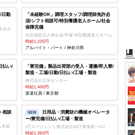
/日勤
「未経験OK」調理スタッフ/調理師免許必
須/シフト相談可/特別養護老人ホーム/社会
保障完備
あるか
社会福祉法人伸生会/平塚 特別養護老人ホーム
時給1,225円
アルバイト・パート / 神奈川県
日払い/
「寮完備」製品出荷部の受入・運搬/即入寮/
製造・工場/日勤/日払い/工場・製造
株式会社京栄センター
時給1,400円
派遣社員 / 東京都
ト相談
日用品・消費財の機械オペレータ
NEW
ー/寮完備/日払い/工場・製造
ム本館
UTエージェント株式会社AGT東海第一CU
時給1,360円