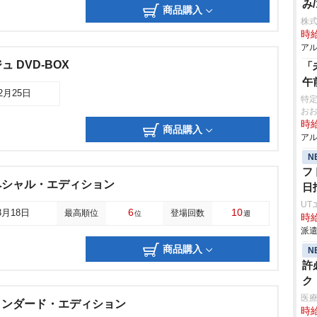
み
商品購入
株式
時給
アル
 DVD-BOX
「
午
12月25日
特
お
時給
商品購入
アル
N
フ
ペシャル・エディション
日
UT
6
10
3月18日
最高順位
登場回数
位
週
時給
派遣
商品購入
N
許
ク
医
タンダード・エディション
時給