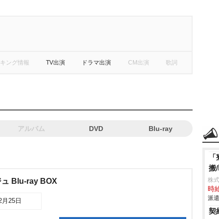
キング情報
TV出演
ドラマ出演
CM出演
歌詞
アルバム
DVD
Blu-ray
「
搬
株
lu-ray BOX
時給
派遣
12月25日
契