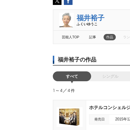
福井裕子
ふくいゆうこ
芸能人TOP
記事
作品
ラン
福井裕子の作品
すべて
シングル
1～4／4
件
ホテルコンシェルジュ B
発売日
2015年