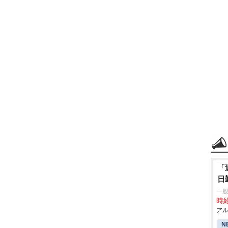
「
日
一
時給
アル
N