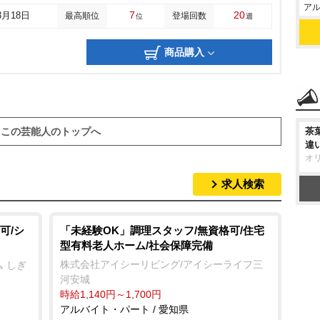
アル
7
20
3月18日
最高順位
登場回数
位
週
商品購入
茶
この芸能人のトップへ
違
オ
求人検索
可/シ
「未経験OK」調理スタッフ/無資格可/住宅
型有料老人ホーム/社会保障完備
株式会社アイシーリビング/アイシーライフ三
 しぎ
河安城
時給1,140円～1,700円
アルバイト・パート / 愛知県