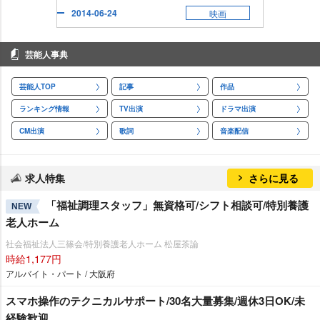
2014-06-24
映画
芸能人事典
芸能人TOP
記事
作品
ランキング情報
TV出演
ドラマ出演
CM出演
歌詞
音楽配信
求人特集
さらに見る
「福祉調理スタッフ」無資格可/シフト相談可/特別養護
NEW
老人ホーム
社会福祉法人三篠会/特別養護老人ホーム 松屋茶論
時給1,177円
アルバイト・パート / 大阪府
スマホ操作のテクニカルサポート/30名大量募集/週休3日OK/未
経験歓迎