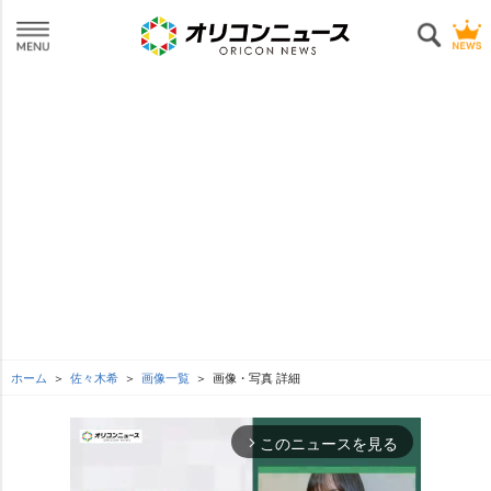
ホーム
佐々木希
画像一覧
画像・写真 詳細
このニュースを見る
arrow_forward_ios