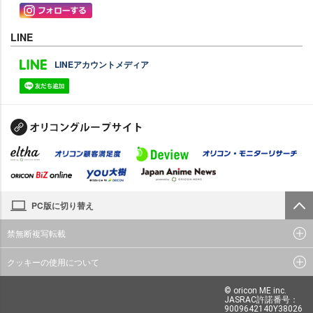
LINE
LINEアカウントメディア
PC版に切り替え
禁無断複写転載
クッキーの使用について
© oricon ME inc.
JASRAC許諾番号：
9009642140Y38026