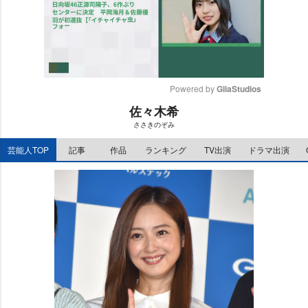
Powered by 
GliaStudios
佐々木希
M
ささきのぞみ
u
t
芸能人TOP
記事
作品
ランキング
TV出演
ドラマ出演
e