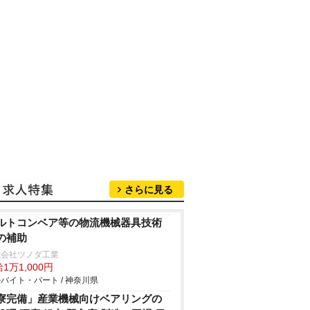
さらに見る
ルトコンベア等の物流機械器具技術
の補助
式会社ツノダ工業
1万1,000円
バイト・パート / 神奈川県
寮完備」産業機械向けベアリングの