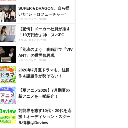
SUPER★DRAGON、自ら描
いた”レトロフューチャー”
オリコンタイアップ特集
【驚愕】メーカー社員が推す
「10万円台」神コスパPC
オリコンタイアップ特集
「別班のよう」腕時計で『VIV
ANT』の世界観再現
オリコンタイアップ特集
2026年7月夏ドラマも、注目
作＆話題作が勢ぞろい！
【夏アニメ2026】7月期夏の
新アニメを一挙紹介！
芸能界を志す10代～20代を応
援！オーディション・スクー
ル情報はDeview