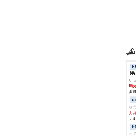
N
浄
UT
時給
派遣
N
株
月
アル
N
株