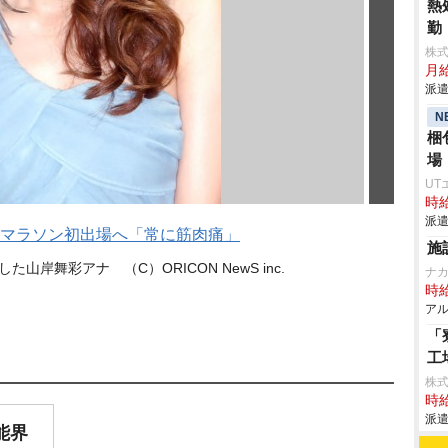
熱
勤
株
月給
派遣
N
梱
場
UT
時給
派遣
マラソン初出場へ「常に筋肉痛」
施
山岸舞彩アナ （C）ORICON NewS inc.
ナ
時給
アル
「
工
株
時給
派遣
能界