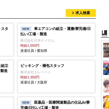
求人検索
トスタ
車エアコンの組立・運搬/寮完備/日
NEW
払い/工場・製造
株式会社日本ケイテム
時給1,500円
派遣社員 / 愛知県
な組立
ピッキング・梱包スタッフ
・製造
株式会社エレベート
時給1,350円
派遣社員 / 大阪府
医薬品・医療関連製品の仕込み/寮
NEW
完備/日払い/工場・製造