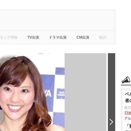
キング情報
TV出演
ドラマ出演
CM出演
歌詞
ベ
者
株
日給
アル
「