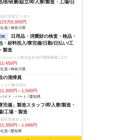
処理/研磨/組立/即入寮/製造・工場/日
式会社京栄センター
23万6,000円
社員 / 神奈川県
日用品・消費財の検査・検品・
EW
包・材料投入/寮完備/日勤/日払い/工
・製造
エージェント株式会社AGT南関東第二CU
1,450円
社員 / 神奈川県
設の清掃員
カショウ株式会社
1,300円～1,500円
バイト・パート / 愛知県
寮完備」製造スタッフ/即入寮/製造・
場/工場・製造
式会社京栄センター
1,350円～1,688円
社員 / 愛知県