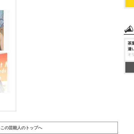
茶
違
オ
この芸能人のトップへ