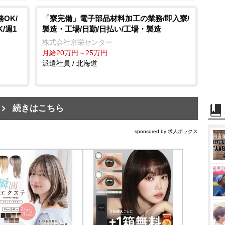
OK/
「寮完備」電子部品材料加工の業務/即入寮/
/週1
製造・工場/日勤/日払い/工場・製造
株式会社京栄センター
月給20万円～25万円
派遣社員 / 北海道
続きはこちら
sponsored by 求人ボックス