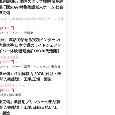
未経験OK」調理スタッフ/調理師免許
須/日勤のみ/特別養護老人ホーム/社会
障完備
福祉法人愛和福祉会/特別養護老人ホーム 平野
和
1,180円
バイト・パート / 大阪府
就活で話せる実践インターン/
EW
内最大手 日本交通のライドシェアド
イバー体験/普通免許OK/20代活躍中
本交通株式会社
2,000円～
バイト・パート / 新卒・インターン / 東京都
寮完備」住宅資材 などの組付け・検
/即入寮/製造・工場/工場・製造
式会社京栄センター
1,600円
社員 / 神奈川県
寮完備」業務用プリンターの部品製
/即入寮/製造・工場/日勤/日払い/工
・製造