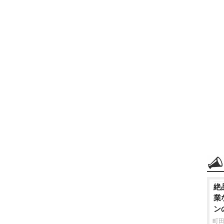
絶
業
ン
町田