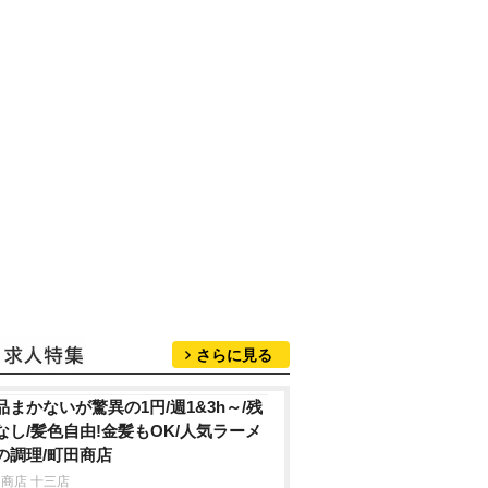
さらに見る
品まかないが驚異の1円/週1&3h～/残
なし/髪色自由!金髪もOK/人気ラーメ
の調理/町田商店
商店 十三店