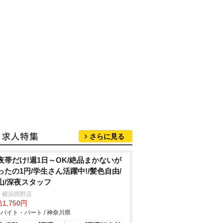
さらに見る
夜帯だけ!週1日～OK/絶品まかないが
ったの1円/学生さん活躍中!/髪色自由/
山/深夜スタッフ
 横浜岡野店
1,750円
バイト・パート / 神奈川県