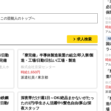
「
必
保
この芸能人のトップへ
社会
愛
時給
アル
N
求人検索
国
ラ
/日勤
「寮完備」半導体製造装置の組立/即入寮/製
日
時給
完備
造・工場/日勤/日払い/工場・製造
アル
老人ホ
株式会社京栄センター
「
時給1,650円
査
派遣社員 / 東京都
株
日給
派遣
の鉄鋼
深夜帯だけ!週1日～OK/絶品まかないがたっ
「
日勤/
たの1円/学生さん活躍中!/髪色自由/豚山/深
造
夜スタッフ
場