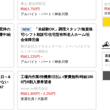
豚山 横浜岡野店
株
時給1,750円
時給
派遣
アルバイト・パート / 神奈川県
用窓枠の
「未経験OK」調理スタッフ/無資格
NEW
躍中/給
可/シフト相談可/住宅型有料老人ホーム/社
会保障完備
株式会社エクセルシオール・ジャパン/エクセ
ルシオール湘南台
茶
時給1,225円～
違
アルバイト・パート / 神奈川県
オ
1日～&
工場内作業/待機寮/日払い/寮費無料/時給180
かない
0円/8割入寮希望者
47
move on株式会社
時給1,800円～2,250円
派遣社員 / 大阪府