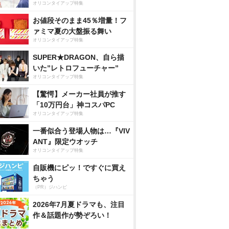
オリコンタイアップ特集
お値段そのまま45％増量！フ
ァミマ夏の大盤振る舞い
オリコンタイアップ特集
SUPER★DRAGON、自ら描
いた”レトロフューチャー”
オリコンタイアップ特集
【驚愕】メーカー社員が推す
「10万円台」神コスパPC
オリコンタイアップ特集
一番似合う登場人物は…『VIV
ANT』限定ウオッチ
オリコンタイアップ特集
自販機にピッ！ですぐに買え
ちゃう
（PR）ジハンピ
2026年7月夏ドラマも、注目
作＆話題作が勢ぞろい！