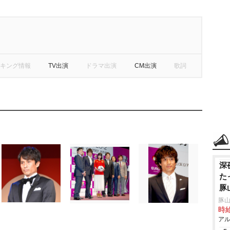
キング情報
TV出演
ドラマ出演
CM出演
歌詞
深
た
豚
豚山
時給
アル