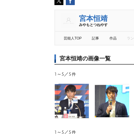
宮本恒靖
みやもとつねやす
芸能人TOP
記事
作品
ラン
宮本恒靖の画像一覧
1～5／5
件
1～5／5
件