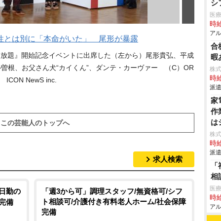
シ
医
時給
アル
性とは別に「本命がいた」 尾形が暴露
合
マ放題』開始記念イベントに出席した（左から）尾形貴弘、平成
暇
曽根、お父さん犬“カイくん”、ダンテ・カーヴァー （C）OR
株
時給
ICON NewS inc.
派遣
家
作
は
この芸能人のトップへ
株
時給
派遣
求人検索
「
相
医
/日勤の
「週3から可」調理スタッフ/無資格可/シフ
時給
ト相談可/介護付き有料老人ホーム/社会保障
完備
アル
完備