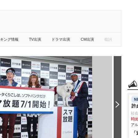
キング情報
TV出演
ドラマ出演
CM出演
歌詞
N
許
社
時給
アル
「