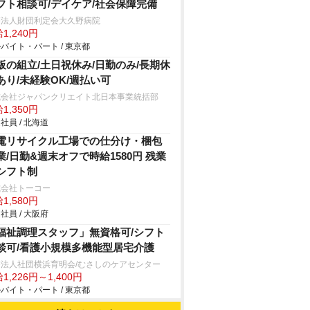
フト相談可/デイケア/社会保障完備
療法人財団利定会大久野病院
1,240円
バイト・パート / 東京都
板の組立/土日祝休み/日勤のみ/長期休
あり/未経験OK/週払い可
式会社ジャパンクリエイト北日本事業統括部
1,350円
社員 / 北海道
電リサイクル工場での仕分け・梱包
業/日勤&週末オフで時給1580円 残業
シフト制
式会社トーコー
1,580円
社員 / 大阪府
福祉調理スタッフ」無資格可/シフト
談可/看護小規模多機能型居宅介護
療法人社団横浜育明会/むさしのケアセンター
1,226円～1,400円
バイト・パート / 東京都