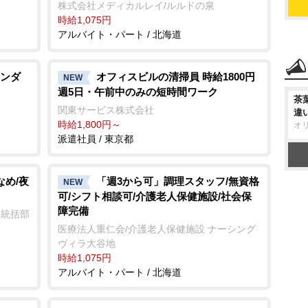
株式会社メディカルレイ/ルルドの泉
時給1,075円
アルバイト・パート / 北海道
ンダ
オフィスビルの清掃員 時給1800円
NEW
週5日・午前中のみの短時間ワーク
茶
関東サービス株式会社
違
時給1,800円～
オ
派遣社員 / 東京都
なめ/夜
「週3から可」調理スタッフ/無資格
NEW
可/シフト相談可/介護老人保健施設/社会保
障完備
業統括部
医療法人重仁会/介護老人保健施設 ナーシング
ヴィラ大谷地
時給1,075円
アルバイト・パート / 北海道