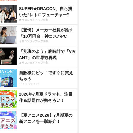
SUPER★DRAGON、自ら描
いた”レトロフューチャー”
オリコンタイアップ特集
【驚愕】メーカー社員が推す
「10万円台」神コスパPC
オリコンタイアップ特集
「別班のよう」腕時計で『VIV
ANT』の世界観再現
オリコンタイアップ特集
自販機にピッ！ですぐに買え
ちゃう
（PR）ジハンピ
2026年7月夏ドラマも、注目
作＆話題作が勢ぞろい！
【夏アニメ2026】7月期夏の
新アニメを一挙紹介！