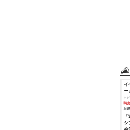
イ
ー
ヒ
時給
派遣
「
シ
会