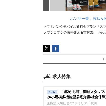
パンサー菅、激写女
ソフトバンクモバイル新料金プラン『ス
ノブシコブシの徳井健太＆吉村崇、ギャル
求人特集
「週2から可」調理スタッフ
NEW
み/小規模多機能型居宅介護/社会保障
医療法人悠山会/ファミリア千代田