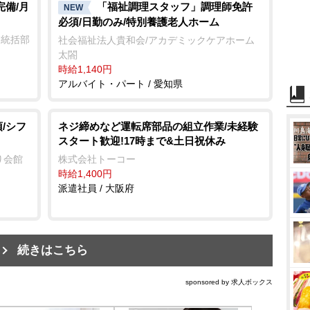
完備/月
「福祉調理スタッフ」調理師免許
NEW
必須/日勤のみ/特別養護老人ホーム
業統括部
社会福祉法人貴和会/アカデミックケアホーム
太閤
時給1,140円
アルバイト・パート / 愛知県
/シフ
ネジ締めなど運転席部品の組立作業/未経験
スタート歓迎!17時まで&土日祝休み
り会館
株式会社トーコー
時給1,400円
派遣社員 / 大阪府
続きはこちら
sponsored by 求人ボックス