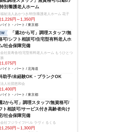
福祉調理スタッフ」無資格可/日勤の
/特別養護老人ホーム
福祉法人あかつき/特別養護老人ホーム 花子
1,226円～1,350円
バイト・パート / 東京都
「週2から可」調理スタッフ/無
EW
格可/シフト相談可/住宅型有料老人ホ
ム/社会保障完備
会社皇寿舎/住宅型有料老人ホーム もうひとつ
家族
1,075円
バイト・パート / 北海道
科助手/未経験OK・ブランクOK
療法人社団悠和会
1,400円
バイト・パート / 東京都
週2から可」調理スタッフ/無資格可/
フト相談可/サービス付き高齢者向け
宅/社会保障完備
会社フジライフ/ベル ラヴィ るくる
1,250円～1,300円