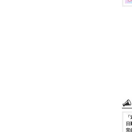
「
日
完