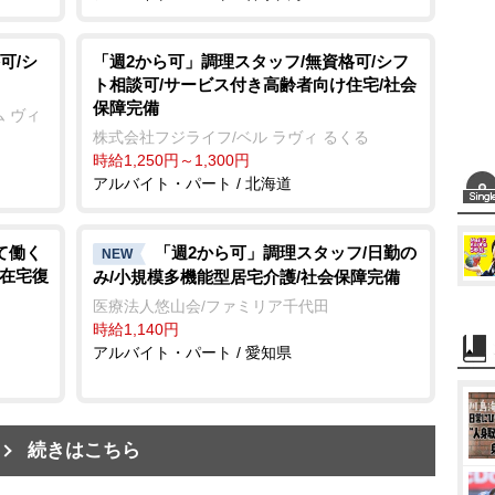
可/シ
「週2から可」調理スタッフ/無資格可/シフ
ト相談可/サービス付き高齢者向け住宅/社会
保障完備
 ヴィ
株式会社フジライフ/ベル ラヴィ るくる
時給1,250円～1,300円
アルバイト・パート / 北海道
て働く
「週2から可」調理スタッフ/日勤の
NEW
で在宅復
み/小規模多機能型居宅介護/社会保障完備
医療法人悠山会/ファミリア千代田
時給1,140円
アルバイト・パート / 愛知県
続きはこちら