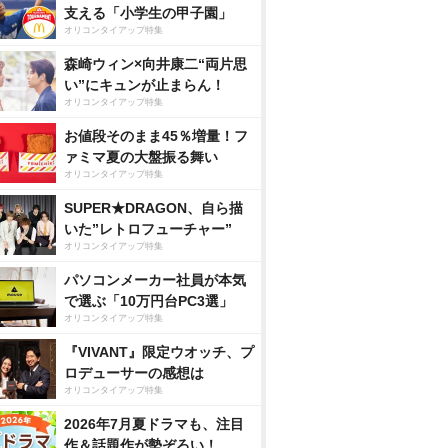
支える「小学生の甲子園」
オリコンタイアップ特集
森崎ウィン×向井康二“両片思
い”にキュンが止まらん！
オリコンタイアップ特集
お値段そのまま45％増量！フ
ァミマ夏の大盤振る舞い
オリコンタイアップ特集
SUPER★DRAGON、自ら描
いた”レトロフューチャー”
オリコンタイアップ特集
パソコンメーカー社員が本気
で選ぶ「10万円台PC3選」
オリコンタイアップ特集
『VIVANT』限定ウオッチ、プ
ロデューサーの感想は
オリコンタイアップ特集
2026年7月夏ドラマも、注目
作＆話題作が勢ぞろい！