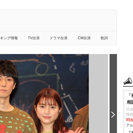
キング情報
TV出演
ドラマ出演
CM出演
歌詞
「
相
社会
桜
時給
アル