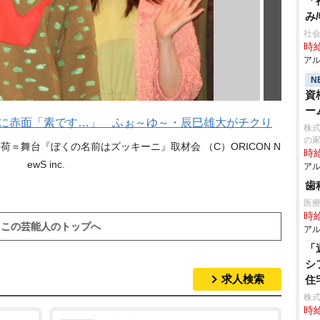
「
み
社会
時給
アル
N
資
ー
露に赤面「素です…」 ふぉ～ゆ～・辰巳雄大がチクり
株式
の
＝舞台『ぼくの名前はズッキーニ』取材会 （C）ORICON N
時給
ewS inc.
アル
歯
医
時給
この芸能人のトップへ
アル
「
シ
求人検索
住
株式
時給