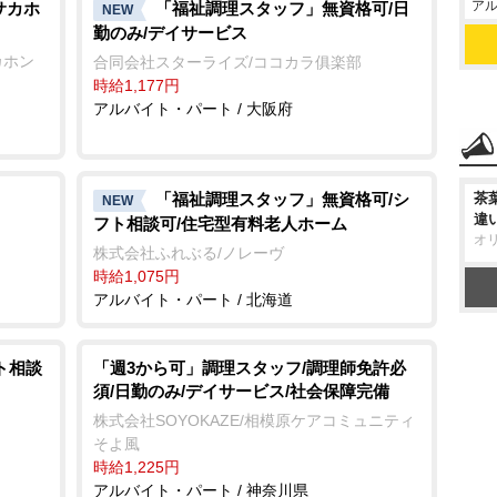
アル
サカホ
「福祉調理スタッフ」無資格可/日
NEW
勤のみ/デイサービス
カホン
合同会社スターライズ/ココカラ俱楽部
時給1,177円
アルバイト・パート / 大阪府
「福祉調理スタッフ」無資格可/シ
茶
NEW
違
フト相談可/住宅型有料老人ホーム
オ
株式会社ふれぶる/ノレーヴ
時給1,075円
アルバイト・パート / 北海道
ト相談
「週3から可」調理スタッフ/調理師免許必
須/日勤のみ/デイサービス/社会保障完備
株式会社SOYOKAZE/相模原ケアコミュニティ
そよ風
時給1,225円
アルバイト・パート / 神奈川県