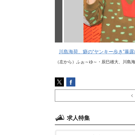
川島海荷、癖の“ヤンキー歩き”暴
（左から）ふぉ～ゆ～・辰巳雄大、川島海荷
求人特集