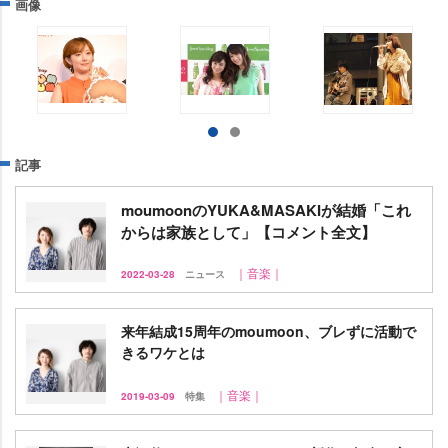
画像
記事
moumoonのYUKA&MASAKIが結婚「これ
からは家族として」【コメント全文】
｜音楽｜
2022-03-28
ニュース
来年結成15周年のmoumoon、ブレずに活動で
きるワケとは
｜音楽｜
2019-03-09
特集