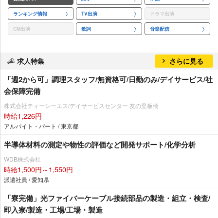
ランキング情報
TV出演
ドラマ出演
CM出演
歌詞
音楽配信
求人特集
さらに見る
「週2から可」調理スタッフ/無資格可/日勤のみ/デイサービス/社
会保障完備
株式会社ティーシーエス/デイサービスセンター 友の里板橋
時給1,226円
アルバイト・パート / 東京都
半導体材料の測定や物性の評価など開発サポート/化学分析
WDB株式会社
時給1,500円～1,550円
派遣社員 / 愛知県
「寮完備」光ファイバーケーブル接続部品の製造・組立・検査/
即入寮/製造・工場/工場・製造