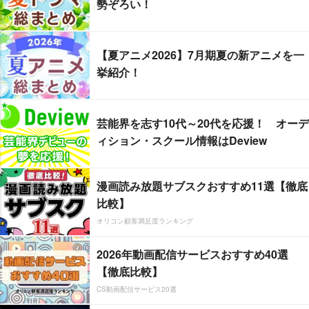
勢ぞろい！
【夏アニメ2026】7月期夏の新アニメを一
挙紹介！
芸能界を志す10代～20代を応援！ オーデ
ィション・スクール情報はDeview
漫画読み放題サブスクおすすめ11選【徹底
比較】
オリコン顧客満足度ランキング
2026年動画配信サービスおすすめ40選
【徹底比較】
CS動画配信サービス20選