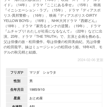
イド』（14年）、ドラマ『ここにある幸せ』（15年）、映画
『イニシエーション・ラブ』（15年）、ドラマ『ディアスポ
リス‐異邦警察‐』（16年）、映画『ディアスポリス-DIRTY
YELLOW BOYS-』（16年）、NHK大河ドラマ『西郷どん』
（18年）、ドラマ『家売るオンナの逆襲』（19年）、ドラマ
『ムチャブリ! わたしが社長になるなんて』（22年）などに出
演。23年、ドラマ『THE TRUTH』で、主演と企画を務める。
父は俳優の故・松田優作。母は俳優の松田美由紀。兄は俳優
の松田龍平。妹はミュージシャンの松田ゆう姫。18年4月、モ
デルの秋元梢と結婚。
2024-02-06 更新
フリガナ
マツダ ショウタ
性別
男
生年月日
1985/9/10
星座
おとめ座
血液型
A型