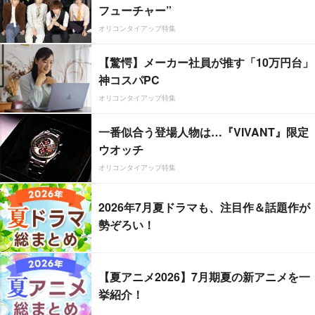
フューチャー”
オリコンタイアップ特集
【驚愕】メーカー社員が推す「10万円台」
神コスパPC
オリコンタイアップ特集
一番似合う登場人物は…『VIVANT』限定
ウオッチ
オリコンタイアップ特集
2026年7月夏ドラマも、注目作＆話題作が
勢ぞろい！
【夏アニメ2026】7月期夏の新アニメを一
挙紹介！