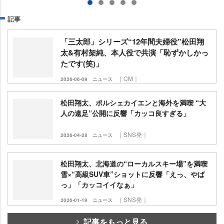
記事
「三太郎」シリーズ“12年間夫婦役”松田翔
太&有村架純、本人役で共演「恥ずかしかっ
たです(笑)」
｜CM｜
2026-06-09
ニュース
松田翔太、ポルシェカイエンと海外を満喫 “大
人の遠足”公開に反響「カッコ良すぎる」
｜SNS発｜
2026-04-28
ニュース
松田翔太、北海道の“ローカルスキー場”を満喫
雪×“高級SUV車”ショットに反響「えっ、やば
っ」「カッコイイなぁ」
｜SNS発｜
2026-01-19
ニュース
記事をもっと見る