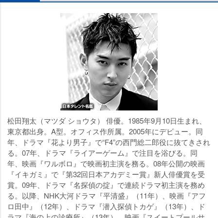
松田翔太（マツダ ショウタ） 俳優。1985年9月10日生まれ、
東京都出身。A型。オフィス作所属。2005年にデビュー。同
年、ドラマ『花より男子』で“F4”の西門総二郎役に抜てきされ
る。07年、ドラマ『ライアーゲーム』で注目を浴びる。同
年、映画『ワルボロ』で映画初主演を務る。08年公開の映画
『イキガミ』で『第32回日本アカデミー賞』新人俳優賞を受
賞。09年、ドラマ『名探偵の掟』で連続ドラマ初主演を務め
る。以降、NHK大河ドラマ『平清盛』（11年）、映画『アフ
ロ田中』（12年）、ドラマ『潜入探偵トカゲ』（13年）、ド
ラマ『海の上の診療所』（13年）、映画『スイートプールサ