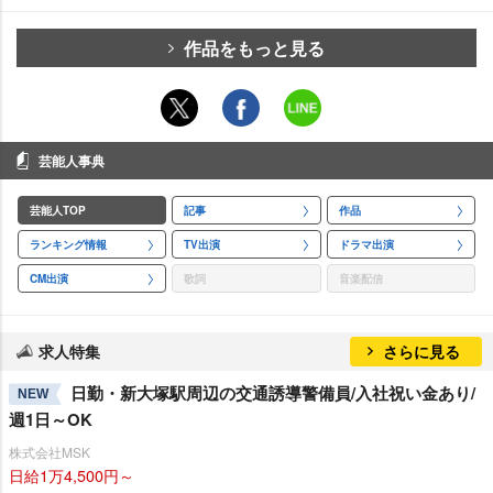
作品をもっと見る
芸能人事典
芸能人TOP
記事
作品
ランキング情報
TV出演
ドラマ出演
CM出演
歌詞
音楽配信
求人特集
さらに見る
日勤・新大塚駅周辺の交通誘導警備員/入社祝い金あり/
NEW
週1日～OK
株式会社MSK
日給1万4,500円～