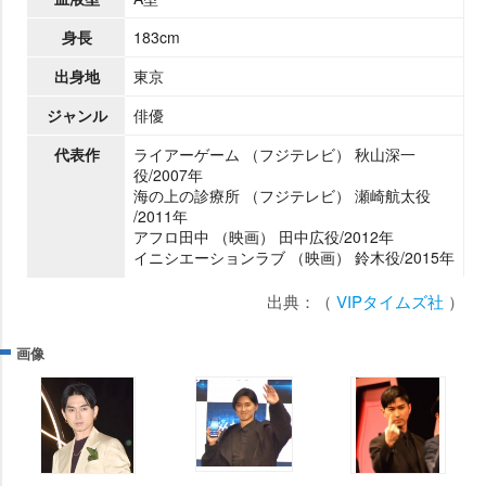
身長
183cm
出身地
東京
ジャンル
俳優
代表作
ライアーゲーム （フジテレビ） 秋山深一
役/2007年
海の上の診療所 （フジテレビ） 瀬崎航太役
/2011年
アフロ田中 （映画） 田中広役/2012年
イニシエーションラブ （映画） 鈴木役/2015年
出典：（
VIPタイムズ社
）
画像