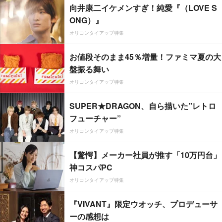
向井康二イケメンすぎ！純愛『（LOVE S
ONG）』
オリコンタイアップ特集
お値段そのまま45％増量！ファミマ夏の大
盤振る舞い
オリコンタイアップ特集
SUPER★DRAGON、自ら描いた”レトロ
フューチャー”
オリコンタイアップ特集
【驚愕】メーカー社員が推す「10万円台」
神コスパPC
オリコンタイアップ特集
『VIVANT』限定ウオッチ、プロデューサ
ーの感想は