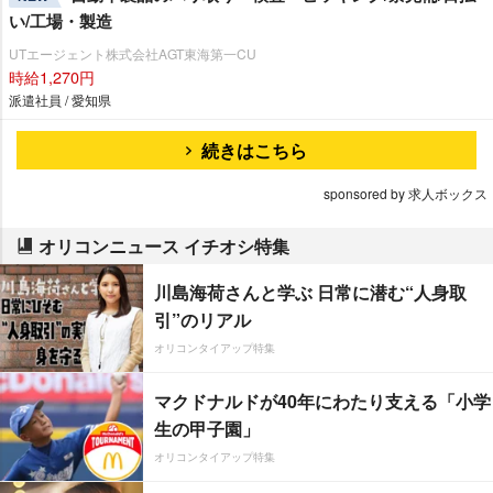
い/工場・製造
UTエージェント株式会社AGT東海第一CU
時給1,270円
派遣社員 / 愛知県
続きはこちら
sponsored by 求人ボックス
オリコンニュース イチオシ特集
川島海荷さんと学ぶ 日常に潜む“人身取
引”のリアル
オリコンタイアップ特集
マクドナルドが40年にわたり支える「小学
生の甲子園」
オリコンタイアップ特集