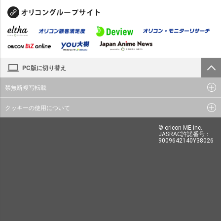
PC版に切り替え
禁無断複写転載
クッキーの使用について
© oricon ME inc.
JASRAC許諾番号：
9009642140Y38026