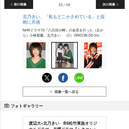
前の画像
62／68
次の画像
北乃きい、「私もどこかさめている」と役
柄に共感
NHKドラマ10『八日目の蝉』の会見を行った（左か
ら）小林星蘭、北乃きい （C）ORICON DD inc.
画像一覧へ戻る
フォトギャラリー
渡辺大×北乃きい BS松竹東急オリジ