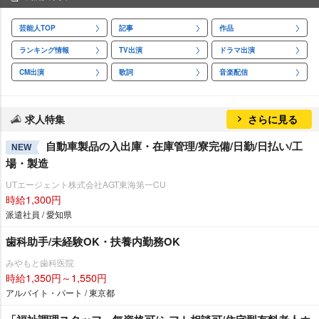
芸能人TOP
記事
作品
ランキング情報
TV出演
ドラマ出演
CM出演
歌詞
音楽配信
求人特集
さらに見る
自動車製品の入出庫・在庫管理/寮完備/日勤/日払い/工
NEW
場・製造
UTエージェント株式会社AGT東海第一CU
時給1,300円
派遣社員 / 愛知県
歯科助手/未経験OK・扶養内勤務OK
みやもと歯科医院
時給1,350円～1,550円
アルバイト・パート / 東京都