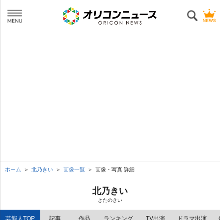
ホーム
北乃きい
画像一覧
画像・写真 詳細
北乃きい
きたのきい
芸能人TOP
記事
作品
ランキング
TV出演
ドラマ出演