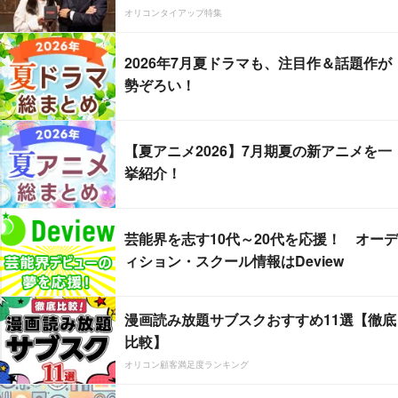
オリコンタイアップ特集
2026年7月夏ドラマも、注目作＆話題作が
勢ぞろい！
【夏アニメ2026】7月期夏の新アニメを一
挙紹介！
芸能界を志す10代～20代を応援！ オーデ
ィション・スクール情報はDeview
漫画読み放題サブスクおすすめ11選【徹底
比較】
オリコン顧客満足度ランキング