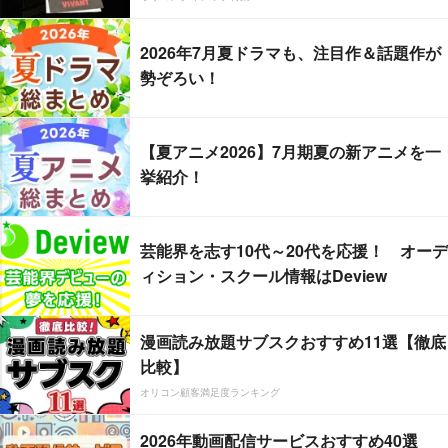
2026年7月夏ドラマも、注目作＆話題作が
勢ぞろい！
【夏アニメ2026】7月期夏の新アニメを一
挙紹介！
芸能界を志す10代～20代を応援！ オーデ
ィション・スクール情報はDeview
漫画読み放題サブスクおすすめ11選【徹底
比較】
オリコン顧客満足度ランキング
2026年動画配信サービスおすすめ40選