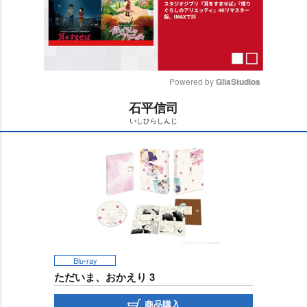
Powered by 
GliaStudios
石平信司
M
いしひらしんじ
u
t
e
Blu-ray
ただいま、おかえり 3
商品購入