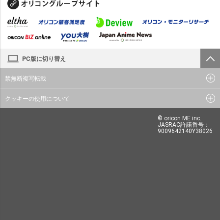
PC版に切り替え
禁無断複写転載
クッキーの使用について
© oricon ME inc.
JASRAC許諾番号：
9009642140Y38026