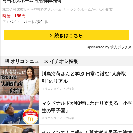
有料老人ホーム/社会保障完備
株式会社S301/住宅型有料老人ホーム ナーシングホームかりん小牧市
時給1,155円
アルバイト・パート / 愛知県
続きはこちら
sponsored by 求人ボックス
オリコンニュース イチオシ特集
川島海荷さんと学ぶ 日常に潜む“人身取
引”のリアル
オリコンタイアップ特集
マクドナルドが40年にわたり支える「小学
生の甲子園」
オリコンタイアップ特集
イケメンてんこ盛り！尊すぎる男子の純情