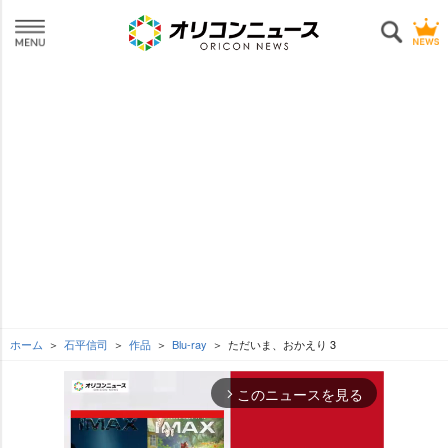
ホーム
石平信司
作品
Blu-ray
ただいま、おかえり 3
このニュースを見る
arrow_forward_ios