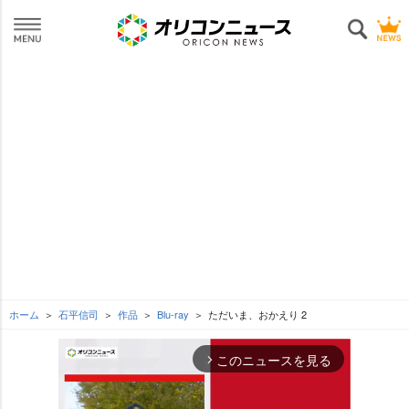
ホーム
石平信司
作品
Blu-ray
ただいま、おかえり 2
このニュースを見る
arrow_forward_ios