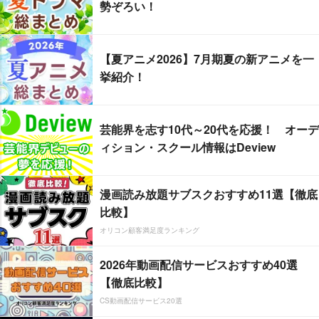
勢ぞろい！
【夏アニメ2026】7月期夏の新アニメを一
挙紹介！
芸能界を志す10代～20代を応援！ オーデ
ィション・スクール情報はDeview
漫画読み放題サブスクおすすめ11選【徹底
比較】
オリコン顧客満足度ランキング
2026年動画配信サービスおすすめ40選
【徹底比較】
CS動画配信サービス20選