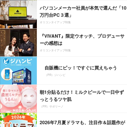
パソコンメーカー社員が本気で選んだ「10
万円台PC３選」
オリコンタイアップ特集
『VIVANT』限定ウオッチ、プロデューサ
ーの感想は
オリコンタイアップ特集
自販機にピッ！ですぐに買えちゃう
（PR）ジハンピ
朝1分貼るだけ！ミルクピールで一日中ず
っとうるツヤ肌
（PR）サボリーノ
2026年7月夏ドラマも、注目作＆話題作が