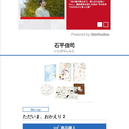
Powered by 
GliaStudios
石平信司
M
いしひらしんじ
u
t
e
Blu-ray
ただいま、おかえり 2
商品購入