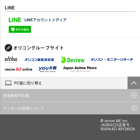
LINE
LINEアカウントメディア
PC版に切り替え
禁無断複写転載
クッキーの使用について
© oricon ME inc.
JASRAC許諾番号：
9009642140Y38026