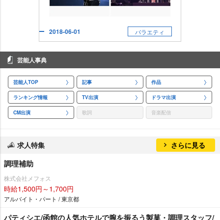
2018-06-01
バラエティ
芸能人事典
芸能人TOP
記事
作品
ランキング情報
TV出演
ドラマ出演
CM出演
歌詞
音楽配信
求人特集
さらに見る
調理補助
株式会社メフォス
時給1,500円～1,700円
アルバイト・パート / 東京都
パティシエ/函館の人気ホテルで腕を振るう製菓・調理スタッフ/