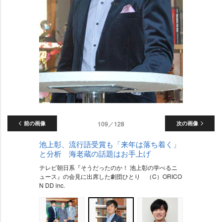
前の画像
109／128
次の画像
池上彰、流行語受賞も「来年は落ち着く」
と分析 海老蔵の話題はお手上げ
テレビ朝日系『そうだったのか！ 池上彰の学べるニ
ュース』の会見に出席した劇団ひとり （C）ORICO
N DD inc.