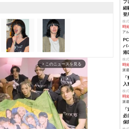
フ
経
登
株
時給
アル
P
バ
港
株
このニュースを見る
arrow_forward_ios
時給
派遣
「
入
株
時給
派遣
「
必
保