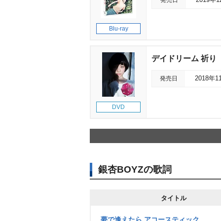
発売日
2019年
Blu-ray
デイドリーム 祈り
発売日
2018年1
DVD
銀杏BOYZの歌詞
タイトル
夢で逢えたら アコースティック