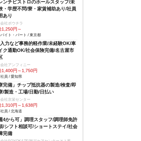
レンチビストロのホールスタッフ/未
験・学歴不問/寮・家賃補助あり/社員
用あり
式会社ボウチラ
1,250円～
バイト・パート / 東京都
C入力など事務的軽作業/未経験OK/車
イク通勤OK/社会保険完備/名古屋市
区
式会社アンフィニー
1,400円～1,750円
社員 / 愛知県
寮完備」チップ抵抗器の製造/検査/即
寮/製造・工場/日勤/日払い
式会社京栄センター
1,310円～1,638円
社員 / 北海道
週4から可」調理スタッフ/調理師免許
須/シフト相談可/ショートステイ/社会
障完備