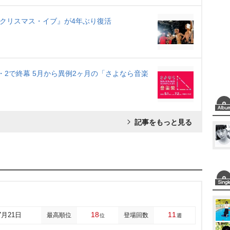
のクリスマス・イブ』が4年ぶり復活
7・2で終幕 5月から異例2ヶ月の「さよなら音楽
記事をもっと見る
＞
18
11
7月21日
最高順位
登場回数
位
週