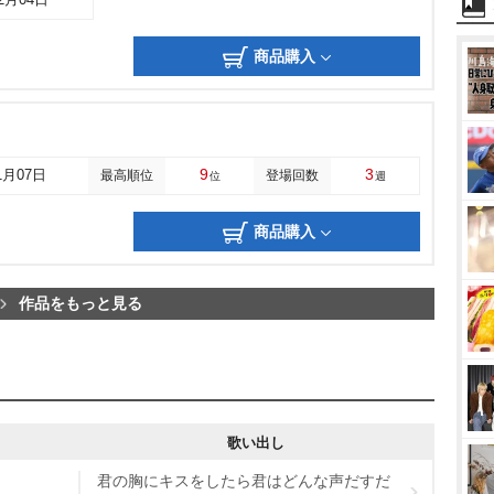
12月04日
商品購入
9
3
1月07日
最高順位
登場回数
位
週
商品購入
作品をもっと見る
歌い出し
君の胸にキスをしたら君はどんな声だすだ