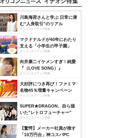
川島海荷さんと学ぶ 日常に潜
む“人身取引”のリアル
オリコンタイアップ特集
マクドナルドが40年にわたり
支える「小学生の甲子園」
オリコンタイアップ特集
向井康二イケメンすぎ！純愛
『（LOVE SONG）』
オリコンタイアップ特集
大好評につき再び！ファミマ
名物45％増量キャンペーン
オリコンタイアップ特集
SUPER★DRAGON、自ら描
いた”レトロフューチャー”
オリコンタイアップ特集
【驚愕】メーカー社員が推す
「10万円台」神コスパPC