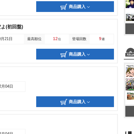
商品購入
よ(初回盤)
12
9
0月21日
最高順位
登場回数
位
週
商品購入
12月04日
商品購入