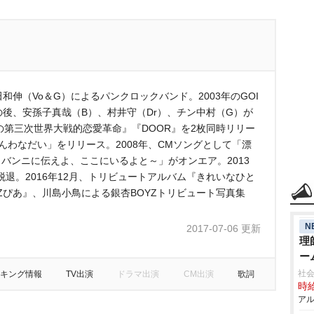
和伸（Vo＆G）によるパンクロックバンド。2003年のGOI
その後、安孫子真哉（B）、村井守（Dr）、チン中村（G）が
僕の第三次世界大戦的恋愛革命』『DOOR』を2枚同時リリー
いどんわなだい」をリリース。2008年、CMソングとして「漂
ョバンニに伝えよ、ここにいるよと～」がオンエア。2013
退。2016年12月、トリビュートアルバム『きれいなひと
Zぴあ』、川島小鳥による銀杏BOYZトリビュート写真集
N
2017-07-06 更新
理
ー
社
キング情報
TV出演
ドラマ出演
CM出演
歌詞
時給
アル