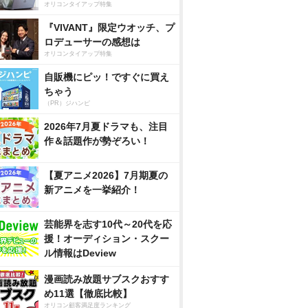
オリコンタイアップ特集
『VIVANT』限定ウオッチ、プ
ロデューサーの感想は
オリコンタイアップ特集
自販機にピッ！ですぐに買え
ちゃう
（PR）ジハンピ
2026年7月夏ドラマも、注目
作＆話題作が勢ぞろい！
【夏アニメ2026】7月期夏の
新アニメを一挙紹介！
芸能界を志す10代～20代を応
援！オーディション・スクー
ル情報はDeview
漫画読み放題サブスクおすす
め11選【徹底比較】
オリコン顧客満足度ランキング