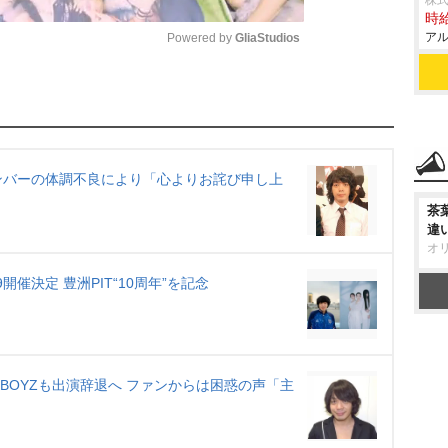
株式
時給
アル
Powered by 
GliaStudios
M
u
t
e
メンバーの体調不良により「心よりお詫び申し上
茶
違
オ
開催決定 豊洲PIT“10周年”を記念
、銀杏BOYZも出演辞退へ ファンからは困惑の声「主