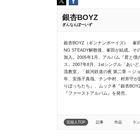
銀杏BOYZ
ぎんなんぼーいず
銀杏BOYZ（ギンナンボーイズ） 峯田
NG STEADY解散後、峯田が結成。
加入。2005年1月、アルバム『君と
ス。2007年8月、1stシングル「あ
流教室」「銀河鉄道の夜 第二章 ～ジ
年、安孫子真哉、チン中村、村井守が脱
りぼっちたち』、ムック本『銀杏BOY
『ファーストアルバム』を発売。
芸能人TOP
記事
作品
ラン