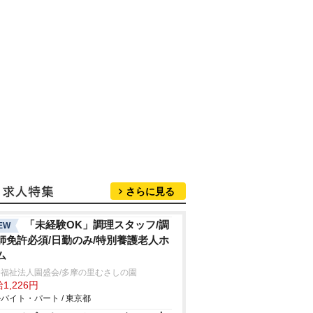
さらに見る
「未経験OK」調理スタッフ/調
EW
師免許必須/日勤のみ/特別養護老人ホ
ム
会福祉法人園盛会/多摩の里むさしの園
1,226円
バイト・パート / 東京都