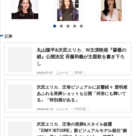
記事
丸山隆平&沢尻エリカ、W主演映画『薔薇の
鎖』公開決定 斉藤和義が主題歌を書き下ろ
し
｜映画｜
2026-07-07
ニュース
沢尻エリカ、圧巻ビジュアルに反響続々 透明感
あふれる美脚ショットも公開「何倍にも輝いて
る」「特別感がある」
｜SNS発｜
2026-06-12
ニュース
沢尻エリカ、圧巻の美脚&スタイル披露
「EIMY ISTOIRE」新ビジュアルモデル就任“媚