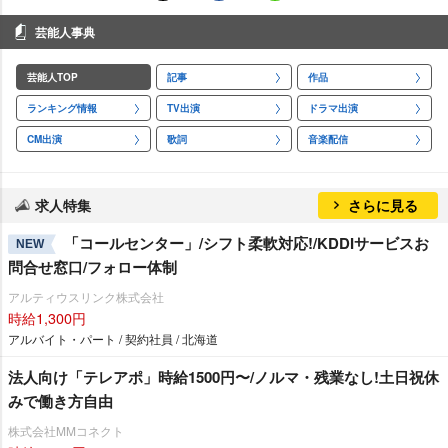
芸能人事典
芸能人TOP
記事
作品
ランキング情報
TV出演
ドラマ出演
CM出演
歌詞
音楽配信
求人特集
さらに見る
「コールセンター」/シフト柔軟対応!/KDDIサービスお
NEW
問合せ窓口/フォロー体制
アルティウスリンク株式会社
時給1,300円
アルバイト・パート / 契約社員 / 北海道
法人向け「テレアポ」時給1500円〜/ノルマ・残業なし!土日祝休
みで働き方自由
株式会社MMコネクト