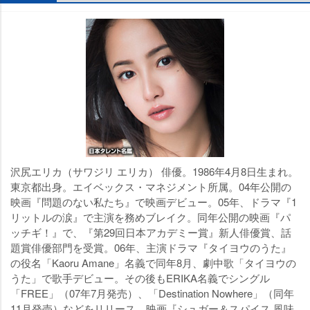
沢尻エリカ（サワジリ エリカ） 俳優。1986年4月8日生まれ。
東京都出身。エイベックス・マネジメント所属。04年公開の
映画『問題のない私たち』で映画デビュー。05年、ドラマ『1
リットルの涙』で主演を務めブレイク。同年公開の映画『パ
ッチギ！』で、『第29回日本アカデミー賞』新人俳優賞、話
題賞俳優部門を受賞。06年、主演ドラマ『タイヨウのうた』
の役名「Kaoru Amane」名義で同年8月、劇中歌「タイヨウの
うた」で歌手デビュー。その後もERIKA名義でシングル
「FREE」（07年7月発売）、「Destination Nowhere」（同年
11月発売）などをリリース。映画『シュガー＆スパイス 風味