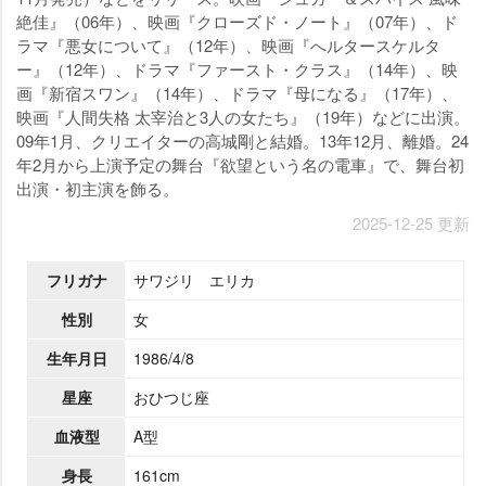
絶佳』（06年）、映画『クローズド・ノート』（07年）、ド
ラマ『悪女について』（12年）、映画『へルタースケルタ
ー』（12年）、ドラマ『ファースト・クラス』（14年）、映
画『新宿スワン』（14年）、ドラマ『母になる』（17年）、
映画『人間失格 太宰治と3人の女たち』（19年）などに出演。
09年1月、クリエイターの高城剛と結婚。13年12月、離婚。24
年2月から上演予定の舞台『欲望という名の電車』で、舞台初
出演・初主演を飾る。
2025-12-25 更新
フリガナ
サワジリ エリカ
性別
女
生年月日
1986/4/8
星座
おひつじ座
血液型
A型
身長
161cm