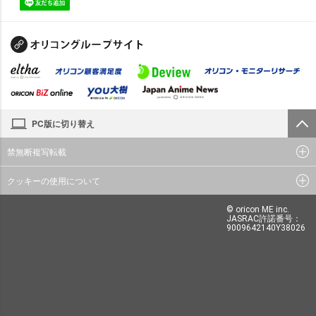
PC版に切り替え
禁無断複写転載
クッキーの使用について
© oricon ME inc.
JASRAC許諾番号：
9009642140Y38026