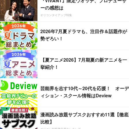
『VIVANT』限定ウオッチ、プロデューサ
ーの感想は
オリコンタイアップ特集
2026年7月夏ドラマも、注目作＆話題作が
勢ぞろい！
【夏アニメ2026】7月期夏の新アニメを一
挙紹介！
芸能界を志す10代～20代を応援！ オーデ
ィション・スクール情報はDeview
漫画読み放題サブスクおすすめ11選【徹底
比較】
オリコン顧客満足度ランキング