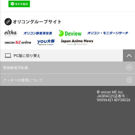
PC版に切り替え
禁無断複写転載
クッキーの使用について
© oricon ME inc.
JASRAC許諾番号：
9009642140Y38026