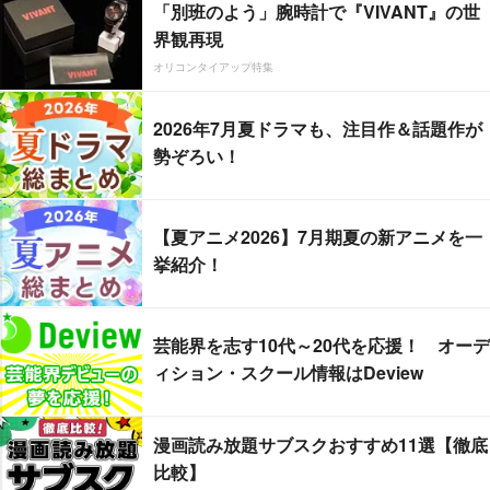
「別班のよう」腕時計で『VIVANT』の世
界観再現
オリコンタイアップ特集
2026年7月夏ドラマも、注目作＆話題作が
勢ぞろい！
【夏アニメ2026】7月期夏の新アニメを一
挙紹介！
芸能界を志す10代～20代を応援！ オーデ
ィション・スクール情報はDeview
漫画読み放題サブスクおすすめ11選【徹底
比較】