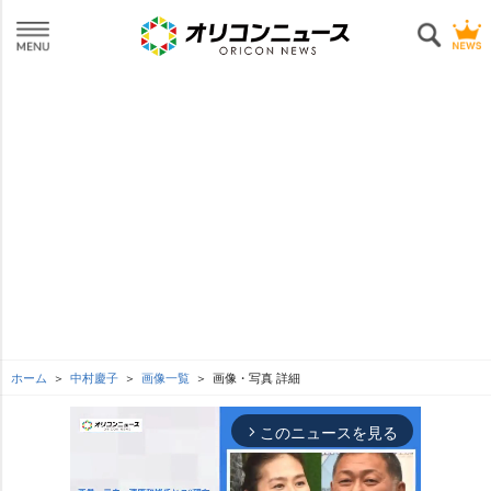
ホーム
中村慶子
画像一覧
画像・写真 詳細
このニュースを見る
arrow_forward_ios