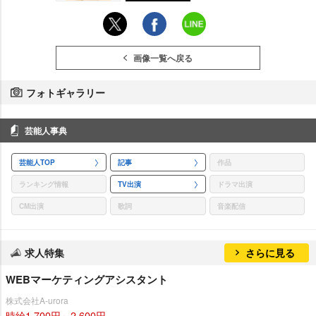
画像一覧へ戻る
フォトギャラリー
芸能人事典
芸能人TOP
記事
作品
ランキング情報
TV出演
ドラマ出演
CM出演
歌詞
音楽配信
求人特集
さらに見る
WEBマーケティングアシスタント
株式会社A-urora
時給1,700円～2,600円