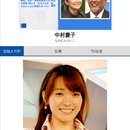
中村慶子
なかむらけいこ
M
芸能人TOP
記事
TV出演
u
t
e