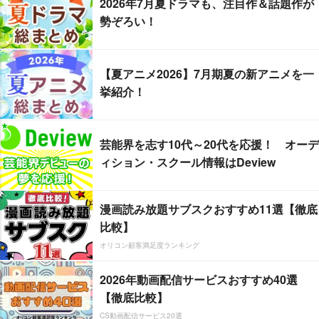
2026年7月夏ドラマも、注目作＆話題作が
勢ぞろい！
【夏アニメ2026】7月期夏の新アニメを一
挙紹介！
芸能界を志す10代～20代を応援！ オーデ
ィション・スクール情報はDeview
漫画読み放題サブスクおすすめ11選【徹底
比較】
オリコン顧客満足度ランキング
2026年動画配信サービスおすすめ40選
【徹底比較】
CS動画配信サービス20選