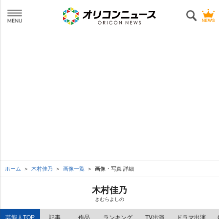
ホーム
木村佳乃
画像一覧
画像・写真 詳細
木村佳乃
きむらよしの
芸能人TOP
記事
作品
ランキング
TV出演
ドラマ出演