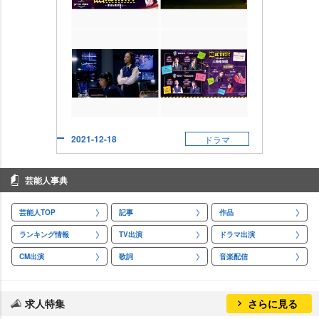
2021-12-18
ドラマ
芸能人事典
芸能人TOP
記事
作品
ランキング情報
TV出演
ドラマ出演
CM出演
歌詞
音楽配信
求人特集
さらに見る