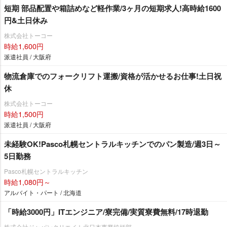
短期 部品配置や箱詰めなど軽作業/3ヶ月の短期求人!高時給1600
円&土日休み
株式会社トーコー
時給1,600円
派遣社員 / 大阪府
物流倉庫でのフォークリフト運搬/資格が活かせるお仕事!土日祝
休
株式会社トーコー
時給1,500円
派遣社員 / 大阪府
未経験OK!Pasco札幌セントラルキッチンでのパン製造/週3日～
5日勤務
Pasco札幌セントラルキッチン
時給1,080円～
アルバイト・パート / 北海道
「時給3000円」ITエンジニア/寮完備/実質寮費無料/17時退勤
株式会社ジャパンクリエイト北日本事業統括部