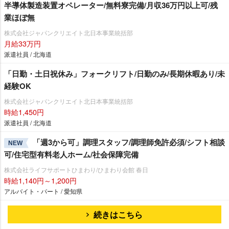
半導体製造装置オペレーター/無料寮完備/月収36万円以上可/残
業ほぼ無
株式会社ジャパンクリエイト北日本事業統括部
月給33万円
派遣社員 / 北海道
「日勤・土日祝休み」フォークリフト/日勤のみ/長期休暇あり/未
経験OK
株式会社ジャパンクリエイト北日本事業統括部
時給1,450円
派遣社員 / 北海道
「週3から可」調理スタッフ/調理師免許必須/シフト相談
NEW
可/住宅型有料老人ホーム/社会保障完備
株式会社ライフサポートひまわり/ひまわり会館 春日
時給1,140円～1,200円
アルバイト・パート / 愛知県
続きはこちら