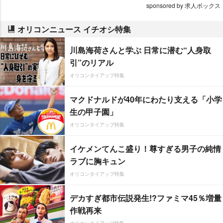
sponsored by 求人ボックス
オリコンニュース イチオシ特集
川島海荷さんと学ぶ 日常に潜む“人身取
引”のリアル
オリコンタイアップ特集
マクドナルドが40年にわたり支える「小学
生の甲子園」
オリコンタイアップ特集
イケメンてんこ盛り！尊すぎる男子の純情
ラブに胸キュン
オリコンタイアップ特集
デカすぎ都市伝説発生!?ファミマ45％増量
作戦再来
オリコンタイアップ特集