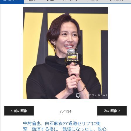
前の画像
7／134
次の画像
中村倫也、白石麻衣の“過激セリフ”に衝
撃 熱演する姿に「勉強になったし、改心