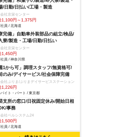
寮完備」和菓子の製造/即入寮/製造・
場/日勤/日払い/工場・製造
式会社京栄センター
1,100円～1,375円
社員 / 北海道
寮完備」自動車外装部品の組立/検品/
入寮/製造・工場/日勤/日払い
式会社京栄センター
1,450円
社員 / 神奈川県
週1から可」調理スタッフ/無資格可/
前のみ/デイサービス/社会保障完備
式会社ぷりま/ぷりまデイサービスステーション
1,226円
バイト・パート / 東京都
済支所の窓口/日祝固定休み/開始日相
OK/事務
会社ベルシステム24
1,500円
社員 / 北海道