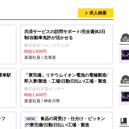
求人検索
共済サービスの訪問サポート/完全週休2日
制/自動車免許が活かせる
株式会社ベルシステム24
時給1,600円
派遣社員 / 北海道
乗車駅
「寮完備」リチウムイオン電池の電極製造/
即入寮/製造・工場/日勤/日払い/工場・製造
株式会社京栄センター
時給1,600円
派遣社員 / 神奈川県
ッフ
食品の荷受け・仕分け・ピッキン
NEW
グ/寮完備/日勤/日払い/工場・製造