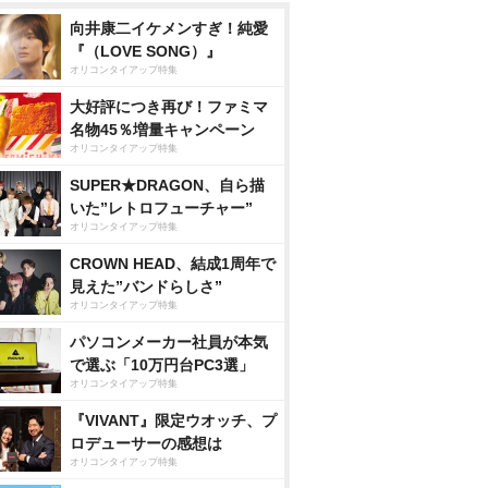
向井康二イケメンすぎ！純愛
『（LOVE SONG）』
オリコンタイアップ特集
大好評につき再び！ファミマ
名物45％増量キャンペーン
オリコンタイアップ特集
SUPER★DRAGON、自ら描
いた”レトロフューチャー”
オリコンタイアップ特集
CROWN HEAD、結成1周年で
見えた”バンドらしさ”
オリコンタイアップ特集
パソコンメーカー社員が本気
で選ぶ「10万円台PC3選」
オリコンタイアップ特集
『VIVANT』限定ウオッチ、プ
ロデューサーの感想は
オリコンタイアップ特集