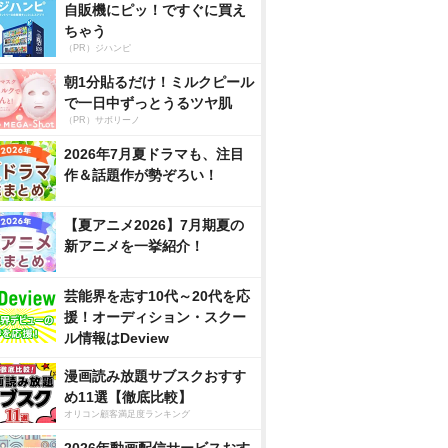
自販機にピッ！ですぐに買え
ちゃう
（PR）ジハンピ
朝1分貼るだけ！ミルクピール
で一日中ずっとうるツヤ肌
（PR）サボリーノ
2026年7月夏ドラマも、注目
作＆話題作が勢ぞろい！
【夏アニメ2026】7月期夏の
新アニメを一挙紹介！
芸能界を志す10代～20代を応
援！オーディション・スクー
ル情報はDeview
漫画読み放題サブスクおすす
め11選【徹底比較】
オリコン顧客満足度ランキング