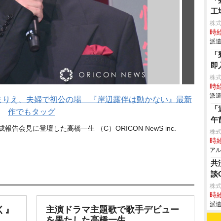
「
工
株
時給
派遣
「
即
株
時給
派遣
豊まりえ、夫婦で初公の場 『岸辺露伴は動かない』最新
「
作でもタッグ
午
会見に登壇した高橋一生 （C）ORICON NewS inc.
株
時給
アル
共
談
株式
時給
派遣
く』
主演ドラマ主題歌で歌手デビュー
を果たした高橋一生