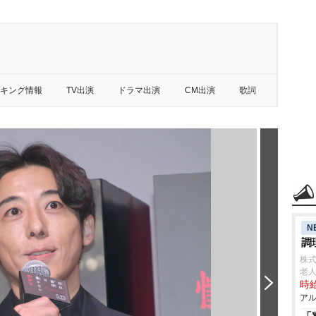
キング情報
TV出演
ドラマ出演
CM出演
歌詞
N
調
株
老
時給
アル