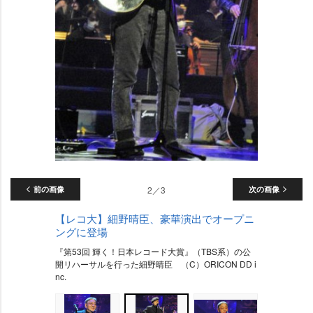
前の画像
2／3
次の画像
【レコ大】細野晴臣、豪華演出でオープニ
ングに登場
『第53回 輝く！日本レコード大賞』（TBS系）の公
開リハーサルを行った細野晴臣 （C）ORICON DD i
nc.