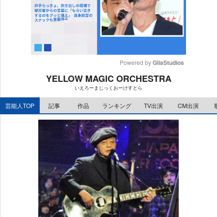
Powered by 
GliaStudios
YELLOW MAGIC ORCHESTRA
M
いえろーまじっくおーけすとら
u
t
芸能人TOP
記事
作品
ランキング
TV出演
CM出演
e