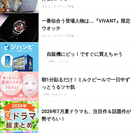
オリコンタイアップ特集
一番似合う登場人物は…『VIVANT』限定
ウオッチ
オリコンタイアップ特集
自販機にピッ！ですぐに買えちゃう
（PR）ジハンピ
朝1分貼るだけ！ミルクピールで一日中ず
っとうるツヤ肌
（PR）サボリーノ
2026年7月夏ドラマも、注目作＆話題作が
勢ぞろい！