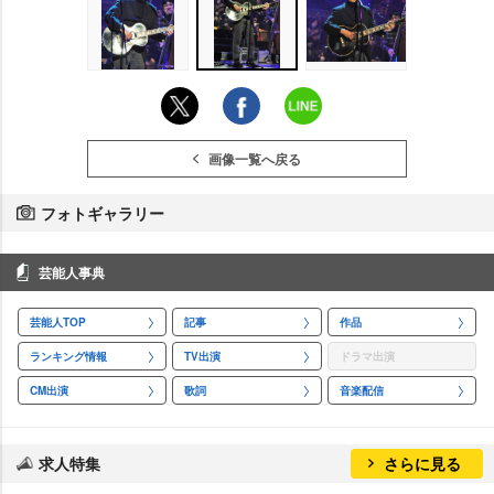
画像一覧へ戻る
フォトギャラリー
芸能人事典
芸能人TOP
記事
作品
ランキング情報
TV出演
ドラマ出演
CM出演
歌詞
音楽配信
求人特集
さらに見る