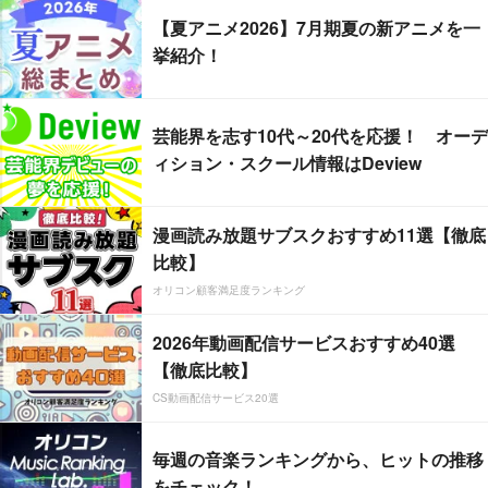
【夏アニメ2026】7月期夏の新アニメを一
挙紹介！
芸能界を志す10代～20代を応援！ オーデ
ィション・スクール情報はDeview
漫画読み放題サブスクおすすめ11選【徹底
比較】
オリコン顧客満足度ランキング
2026年動画配信サービスおすすめ40選
【徹底比較】
CS動画配信サービス20選
毎週の音楽ランキングから、ヒットの推移
をチェック！