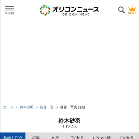
ホーム
鈴木砂羽
画像一覧
画像・写真 詳細
鈴木砂羽
すずきさわ
芸能人TOP
記事
作品
TV出演
ドラマ出演
CM出演