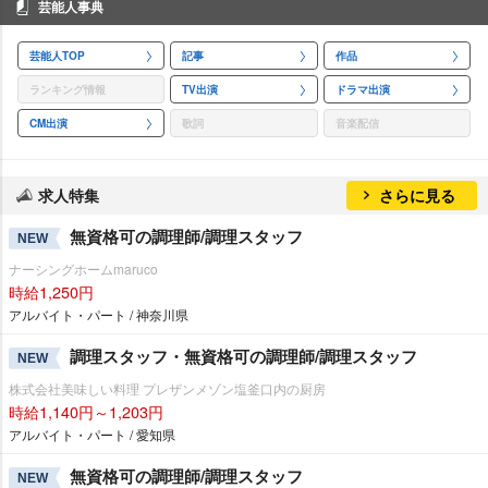
芸能人事典
芸能人TOP
記事
作品
ランキング情報
TV出演
ドラマ出演
CM出演
歌詞
音楽配信
求人特集
さらに見る
無資格可の調理師/調理スタッフ
NEW
ナーシングホームmaruco
時給1,250円
アルバイト・パート / 神奈川県
調理スタッフ・無資格可の調理師/調理スタッフ
NEW
株式会社美味しい料理 プレザンメゾン塩釜口内の厨房
時給1,140円～1,203円
アルバイト・パート / 愛知県
無資格可の調理師/調理スタッフ
NEW