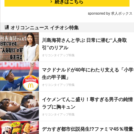
続きはこちら
sponsored by 求人ボックス
オリコンニュース イチオシ特集
川島海荷さんと学ぶ 日常に潜む“人身取
引”のリアル
オリコンタイアップ特集
マクドナルドが40年にわたり支える「小学
生の甲子園」
オリコンタイアップ特集
イケメンてんこ盛り！尊すぎる男子の純情
ラブに胸キュン
オリコンタイアップ特集
デカすぎ都市伝説発生!?ファミマ45％増量