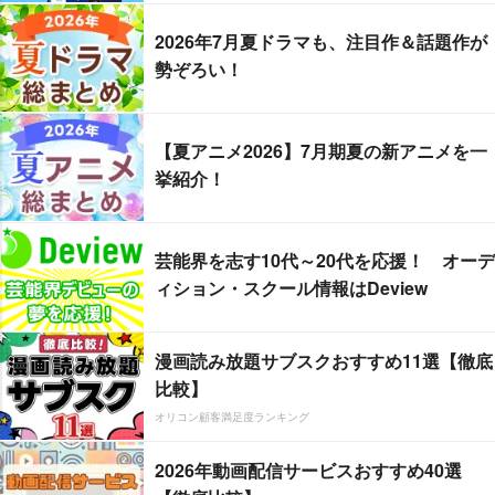
2026年7月夏ドラマも、注目作＆話題作が
勢ぞろい！
【夏アニメ2026】7月期夏の新アニメを一
挙紹介！
芸能界を志す10代～20代を応援！ オーデ
ィション・スクール情報はDeview
漫画読み放題サブスクおすすめ11選【徹底
比較】
オリコン顧客満足度ランキング
2026年動画配信サービスおすすめ40選