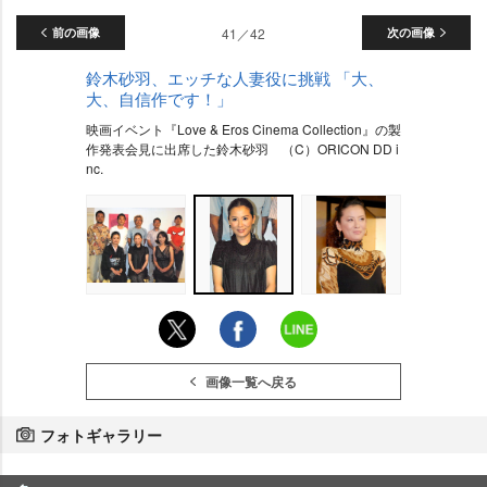
前の画像
41／42
次の画像
鈴木砂羽、エッチな人妻役に挑戦 「大、
大、自信作です！」
映画イベント『Love & Eros Cinema Collection』の製
作発表会見に出席した鈴木砂羽 （C）ORICON DD i
nc.
画像一覧へ戻る
フォトギャラリー