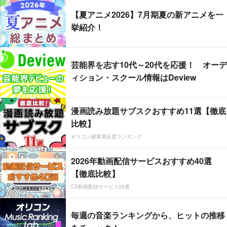
【夏アニメ2026】7月期夏の新アニメを一
挙紹介！
芸能界を志す10代～20代を応援！ オーデ
ィション・スクール情報はDeview
漫画読み放題サブスクおすすめ11選【徹底
比較】
オリコン顧客満足度ランキング
2026年動画配信サービスおすすめ40選
【徹底比較】
CS動画配信サービス20選
毎週の音楽ランキングから、ヒットの推移