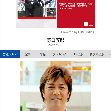
Powered by 
GliaStudios
野口五郎
M
のぐちごろう
u
t
芸能人TOP
記事
作品
ランキング
TV出演
ドラマ出演
e