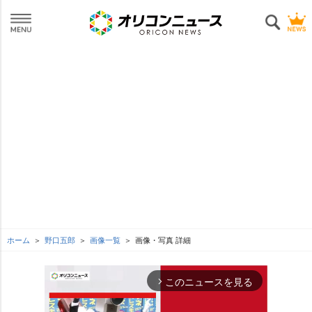
ホーム
野口五郎
画像一覧
画像・写真 詳細
このニュースを見る
arrow_forward_ios