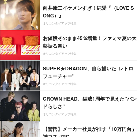
向井康二イケメンすぎ！純愛『（LOVE S
ONG）』
オリコンタイアップ特集
お値段そのまま45％増量！ファミマ夏の大
盤振る舞い
オリコンタイアップ特集
SUPER★DRAGON、自ら描いた”レトロ
フューチャー”
オリコンタイアップ特集
CROWN HEAD、結成1周年で見えた”バン
ドらしさ”
オリコンタイアップ特集
【驚愕】メーカー社員が推す「10万円台」
神コスパPC