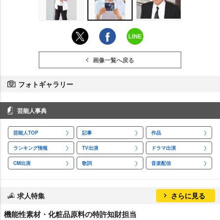
画像一覧へ戻る
フォトギャラリー
芸能人事典
芸能人TOP
記事
作品
ランキング情報
TV出演
ドラマ出演
CM出演
歌詞
音楽配信
求人特集
さらに見る
機能性素材・化粧品原料の特許知財担当