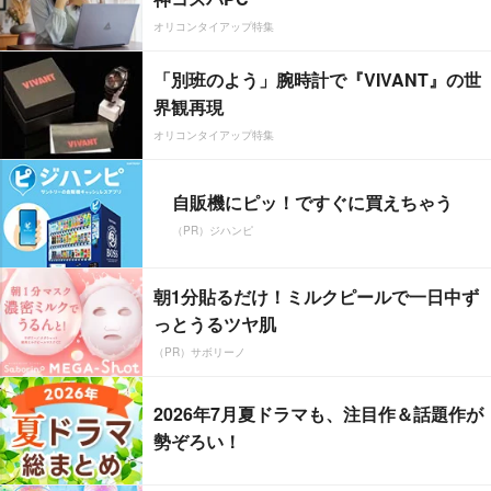
オリコンタイアップ特集
「別班のよう」腕時計で『VIVANT』の世
界観再現
オリコンタイアップ特集
自販機にピッ！ですぐに買えちゃう
（PR）ジハンピ
朝1分貼るだけ！ミルクピールで一日中ず
っとうるツヤ肌
（PR）サボリーノ
2026年7月夏ドラマも、注目作＆話題作が
勢ぞろい！