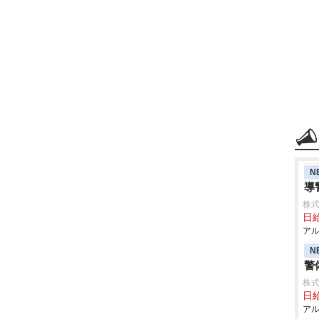
N
導
株式
日給
アル
N
警
株式
日給
アル