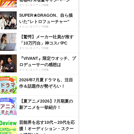
名物45％増量キャンペーン
オリコンタイアップ特集
SUPER★DRAGON、自ら描
いた”レトロフューチャー”
オリコンタイアップ特集
【驚愕】メーカー社員が推す
「10万円台」神コスパPC
オリコンタイアップ特集
『VIVANT』限定ウオッチ、プ
ロデューサーの感想は
オリコンタイアップ特集
2026年7月夏ドラマも、注目
作＆話題作が勢ぞろい！
【夏アニメ2026】7月期夏の
新アニメを一挙紹介！
芸能界を志す10代～20代を応
援！オーディション・スクー