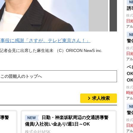
N
誘
株式
日給
アル
N
刑事役に感謝「さすが、テレビ東京さん！」
警
株式
会見に出席した麻生祐未 （C）ORICON NewS inc.
日給
アル
ベ
O
この芸能人のトップへ
O
株式
時給
求人検索
アル
N
警
導警
日勤・神楽坂駅周辺の交通誘導警
NEW
株式
備員/入社祝い金あり/週1日～OK
日給
アル
株式会社MSK