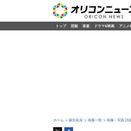
トップ
芸能
音楽
ドラマ&映画
アニメ
ホーム
麻生祐未
画像一覧
画像・写真 詳