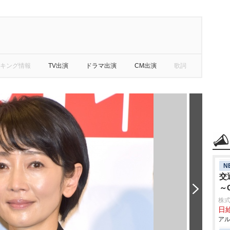
キング情報
TV出演
ドラマ出演
CM出演
歌詞
N
交
～
株式
日給
アル