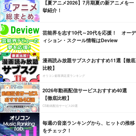
【夏アニメ2026】7月期夏の新アニメを一
挙紹介！
芸能界を志す10代～20代を応援！ オーデ
ィション・スクール情報はDeview
漫画読み放題サブスクおすすめ11選【徹底
比較】
オリコン顧客満足度ランキング
2026年動画配信サービスおすすめ40選
【徹底比較】
CS動画配信サービス20選
毎週の音楽ランキングから、ヒットの推移
をチェック！