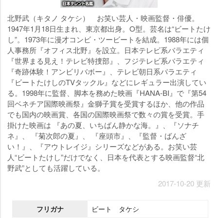
北野武（キタノ タケシ） お笑い芸人・映画監督・俳優。
1947年1月18日生まれ、東京都出身。O型。芸名は“ビートたけ
し”。1973年に漫才コンビ・ツービートを結成。1988年には個
人事務所『オフィス北野』を設立。日本テレビ系バラエティ
『世界まる見え！テレビ特捜部』、フジテレビ系バラエティ
『奇跡体験！アンビリバボー』、テレビ朝日系バラエティ
『ビートたけしのTVタックル』などにレギュラー出演してい
る。1998年に監督、脚本を務めた映画『HANA-BI』で『第54
回ベネチア国際映画祭』金獅子賞を受賞するほか、他の作品
でも国内の映画賞、各国の国際映画祭で数々の賞を受賞。手
掛けた映画は 『あの夏、いちばん静かな海。』、『ソナチ
ネ』、 『菊次郎の夏』、 『座頭市』、『監督・ばんざ
い！』、『アウトレイジ』シリーズなどがある。お笑い芸
人“ビートたけし”だけでなく、日本を代表とする映画監督“北
野武”としても活躍している。
2017-10-20 更新
フリガナ
ビート タケシ