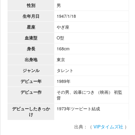
性別
男
生年月日
1947/1/18
星座
ぎ座
血液型
O型
身長
168cm
出身地
東京
ジャンル
タレント
デビュー年
1989年
デビュー作
その男、凶暴につき （映画） 初監
督
デビューしたきっか
1973年ツービート結成
け
出典：（
VIPタイムズ社
）