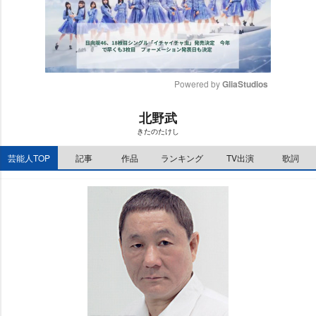
Powered by 
GliaStudios
M
北野武
u
きたのたけし
t
e
芸能人TOP
記事
作品
ランキング
TV出演
歌詞