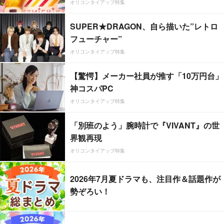
オリコンタイアップ特集
SUPER★DRAGON、自ら描いた”レトロ
フューチャー”
オリコンタイアップ特集
【驚愕】メーカー社員が推す「10万円台」
神コスパPC
オリコンタイアップ特集
「別班のよう」腕時計で『VIVANT』の世
界観再現
オリコンタイアップ特集
2026年7月夏ドラマも、注目作＆話題作が
勢ぞろい！