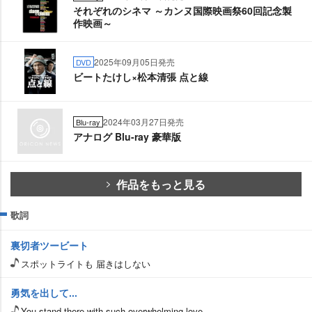
それぞれのシネマ ～カンヌ国際映画祭60回記念製
作映画～
2025年09月05日発売
DVD
ビートたけし×松本清張 点と線
2024年03月27日発売
Blu-ray
アナログ Blu-ray 豪華版
作品をもっと見る
歌詞
裏切者ツービート
スポットライトも 届きはしない
勇気を出して...
You stand there with such overwhelming love