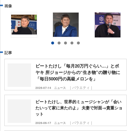
画像
記事
ビートたけし「毎月20万円ぐらい…」とボ
ヤキ 所ジョージからの“生き物”の贈り物に
「毎日5000円の高級メロンを」
｜バラエティ｜
2026-07-14
ニュース
ビートたけし、世界的ミュージシャンが「会い
たいって家に来たのよ」 夫妻で対面→貴重ショ
ット
｜バラエティ｜
2026-06-17
ニュース