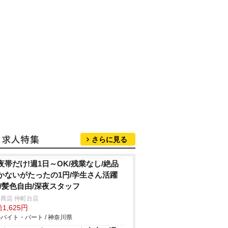
さらに見る
夜帯だけ!週1日～OK/残業なし/絶品
かないがたったの1円/学生さん活躍
!/髪色自由/深夜スタッフ
商店 仲町台店
1,625円
バイト・パート / 神奈川県