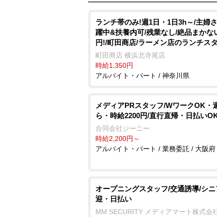
ランチ帯のみ!週1日・1日3h～/主婦
躍中&扶養内可/残業なし/絶品まかな
円!/町田商店/ラーメン店のランチス
町田商店 横浜北寺尾店
時給1,350円
アルバイト・パート / 神奈川県
メディアPRスタッフ/WワークOK・
ら・時給2200円/直行直帰・日払いO
合同会社ジーニー
時給2,200円～
アルバイト・パート / 業務委託 / 大阪府
オープニングスタッフ/交通誘導/シニ
迎・日払い
MM SECURITY メディアマート株式会