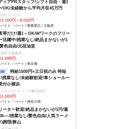
ディアPRスタッフ/シフト自由・週1
〜OK/未経験から平均月収45万円
同会社ジーニー
2,200円～8,000円
バイト・パート / 業務委託 / 大阪府
夜帯だけ!週1～OK/Wワークのフリー
ー活躍中/残業なし/絶品まかないが1
/髪色自由/元祖油堂
油堂 宮益坂店
1,688円
バイト・パート / 東京都
時給1500円×土日祝のみ 時短
EW
K!残業なし!未経験歓迎!車ショールー
受付@横浜
ーソルマーケティング株式会社
1,500円
バイト・パート / 神奈川県
リーター歓迎!絶品まかないが1円/週
&3h～/残業なし/髪色自由/人気ラーメ
の調理/豚山