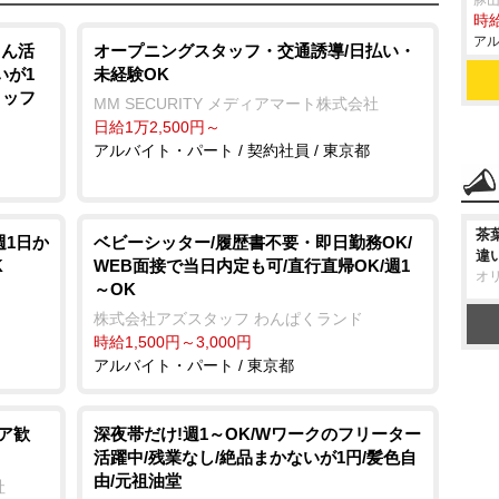
豚山
時給
アル
さん活
オープニングスタッフ・交通誘導/日払い・
いが1
未経験OK
タッフ
MM SECURITY メディアマート株式会社
日給1万2,500円～
アルバイト・パート / 契約社員 / 東京都
茶
週1日か
ベビーシッター/履歴書不要・即日勤務OK/
違
K
WEB面接で当日内定も可/直行直帰OK/週1
オ
～OK
株式会社アズスタッフ わんぱくランド
時給1,500円～3,000円
アルバイト・パート / 東京都
ア歓
深夜帯だけ!週1～OK/Wワークのフリーター
活躍中/残業なし/絶品まかないが1円/髪色自
由/元祖油堂
社