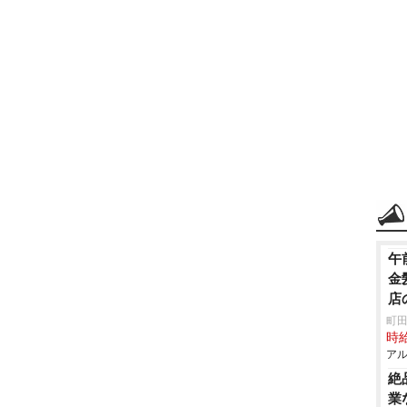
午
金
店
町田
時給
アル
絶
業