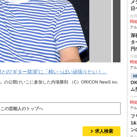
メ
日
合
時給
アル
深
タ
円
元祖
時給
アル
樹との“ギター競演”に「精いっぱい頑張りたい！」
N
の公開けいこに参加した内場勝則 （C）ORICON NewS inc.
O
ム
パ
時給
アル
この芸能人のトップへ
フ
1
ン
求人検索