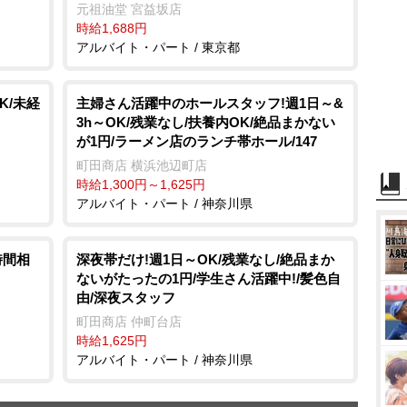
元祖油堂 宮益坂店
時給1,688円
アルバイト・パート / 東京都
K/未経
主婦さん活躍中のホールスタッフ!週1日～&
3h～OK/残業なし/扶養内OK/絶品まかない
が1円/ラーメン店のランチ帯ホール/147
町田商店 横浜池辺町店
時給1,300円～1,625円
アルバイト・パート / 神奈川県
時間相
深夜帯だけ!週1日～OK/残業なし/絶品まか
ないがたったの1円/学生さん活躍中!/髪色自
由/深夜スタッフ
町田商店 仲町台店
時給1,625円
アルバイト・パート / 神奈川県