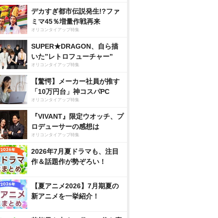
デカすぎ都市伝説発生!?ファ
ミマ45％増量作戦再来
オリコンタイアップ特集
SUPER★DRAGON、自ら描
いた”レトロフューチャー”
オリコンタイアップ特集
【驚愕】メーカー社員が推す
「10万円台」神コスパPC
オリコンタイアップ特集
『VIVANT』限定ウオッチ、プ
ロデューサーの感想は
オリコンタイアップ特集
2026年7月夏ドラマも、注目
作＆話題作が勢ぞろい！
【夏アニメ2026】7月期夏の
新アニメを一挙紹介！