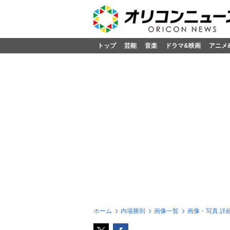
トップ
芸能
音楽
ドラマ&映画
アニメ
ホーム
内場勝則
画像一覧
画像・写真 詳