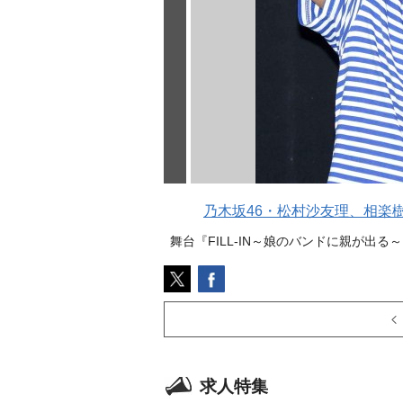
乃木坂46・松村沙友理、相楽
舞台『FILL-IN～娘のバンドに親が出る～』
求人特集