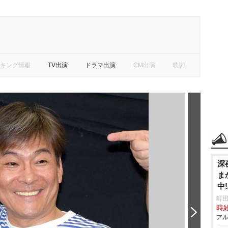
キング情報
TV出演
ドラマ出演
CM出演
歌詞
深
ま
中
町田
時給
アル