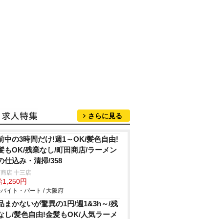
さらに見る
前中の3時間だけ!週1～OK/髪色自由!
髪もOK/残業なし/町田商店/ラーメン
の仕込み・清掃/358
商店 十三店
1,250円
バイト・パート / 大阪府
品まかないが驚異の1円/週1&3h～/残
なし/髪色自由!金髪もOK/人気ラーメ