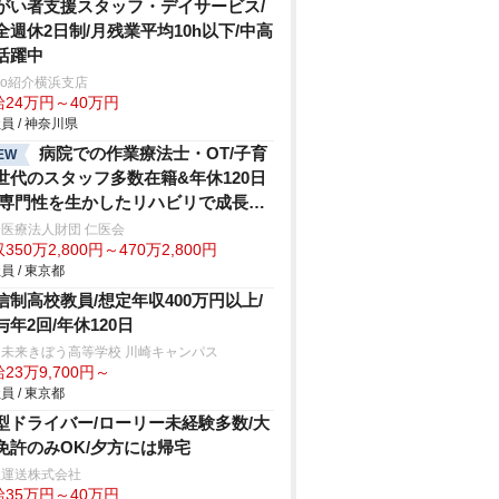
がい者支援スタッフ・デイサービス/
全週休2日制/月残業平均10h以下/中高
活躍中
trio紹介横浜支店
給24万円～40万円
員 / 神奈川県
病院での作業療法士・OT/子育
EW
世代のスタッフ多数在籍&年休120日
/専門性を生かしたリハビリで成長で
る環境
医療法人財団 仁医会
350万2,800円～470万2,800円
員 / 東京都
信制高校教員/想定年収400万円以上/
与年2回/年休120日
鳥未来きぼう高等学校 川崎キャンパス
23万9,700円～
員 / 東京都
型ドライバー/ローリー未経験多数/大
免許のみOK/夕方には帰宅
正運送株式会社
給35万円～40万円