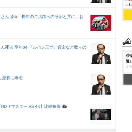
正社
二さん追悼「長年のご活躍への感謝と共に、お
ん死去 享年84 『ルパン三世』音楽など数々の
茶
違
オ
し療養に専念
Dリマスター VS 4K】比較映像