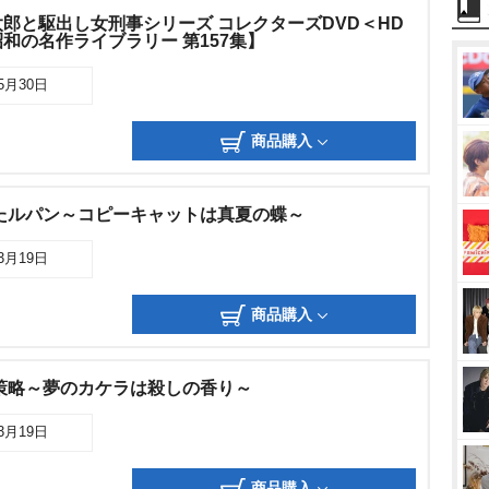
郎と駆出し女刑事シリーズ コレクターズDVD＜HD
和の名作ライブラリー 第157集】
05月30日
商品購入
たルパン～コピーキャットは真夏の蝶～
03月19日
商品購入
策略～夢のカケラは殺しの香り～
03月19日
商品購入