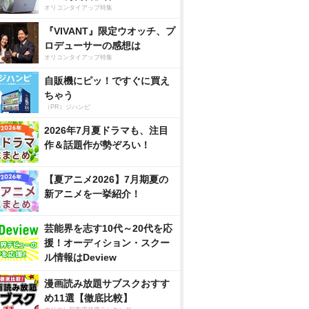
オリコンタイアップ特集
『VIVANT』限定ウオッチ、プ
ロデューサーの感想は
オリコンタイアップ特集
自販機にピッ！ですぐに買え
ちゃう
（PR）ジハンピ
2026年7月夏ドラマも、注目
作＆話題作が勢ぞろい！
【夏アニメ2026】7月期夏の
新アニメを一挙紹介！
芸能界を志す10代～20代を応
援！オーディション・スクー
ル情報はDeview
漫画読み放題サブスクおすす
め11選【徹底比較】