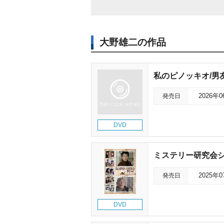
大野雄二の作品
私のピノッキオ/男
発売日
2026年
DVD
ミステリー研究会シ
発売日
2025年
DVD