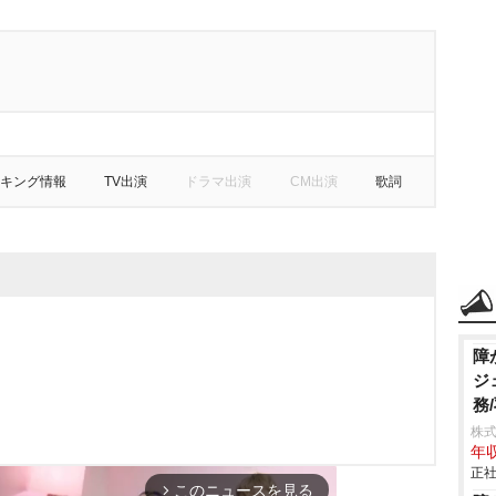
キング情報
TV出演
ドラマ出演
CM出演
歌詞
障
ジ
務
株
年収
正社
このニュースを見る
arrow_forward_ios