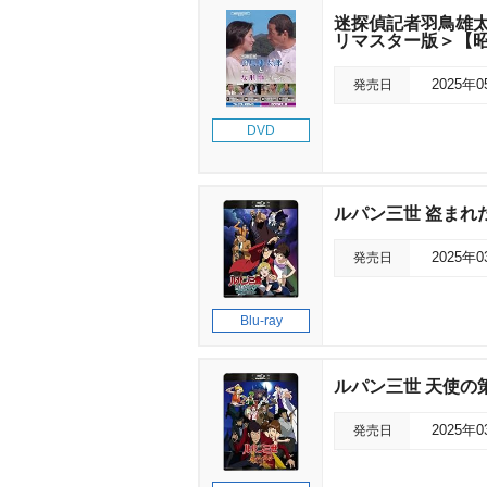
迷探偵記者羽鳥雄太
リマスター版＞【昭
発売日
2025年
DVD
ルパン三世 盗まれ
発売日
2025年
Blu-ray
ルパン三世 天使の
発売日
2025年