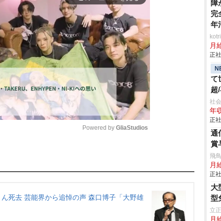
障
完
年
ko
月
正社
N
て
超
き
社会
年収
正社
Powered by 
GliaStudios
通
賞
M
飛
月給
u
正社
t
大
e
ん死去 芸能界から追悼の声 森口博子「大野雄
型
立
月