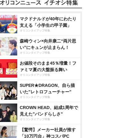
マクドナルドが40年にわたり
支える「小学生の甲子園」
オリコンタイアップ特集
森崎ウィン×向井康二“両片思
い”にキュンが止まらん！
オリコンタイアップ特集
お値段そのまま45％増量！フ
ァミマ夏の大盤振る舞い
オリコンタイアップ特集
SUPER★DRAGON、自ら描
いた”レトロフューチャー”
オリコンタイアップ特集
CROWN HEAD、結成1周年で
見えた”バンドらしさ”
オリコンタイアップ特集
【驚愕】メーカー社員が推す
「10万円台」神コスパPC