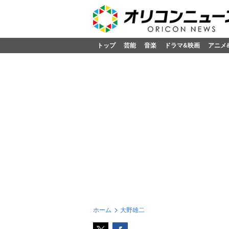
トップ
芸能
音楽
ドラマ&映画
アニメ
ホーム
大野雄二